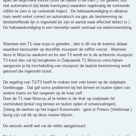
apart de beginhalte kiezen (voor de haltes in de tram ). Dit gebeurt dus
niet automatisch (bij beide tramtypes) waardoor regelmatig de verkeerde
rolfilm te zien is op verkeerde traject . De halteaankondiging in albatros
tram werkt enkel correct en automatisch via gps als bestemming op
desbetreffende lijn is ingesteld (er zijn er aantal waar effectief defect is ) .
De halteaankondiging in een hermelijn werkt normaal via wielomwenteling
.
Wanneer een T1 naar expo is gereden , dan is dit via de keerlus aldaar
waardoor bestuurder op dezelfde stuurpost de rolfilm verzet . Wanneer
deze in Moscou aankomt en bv een T3 wordt en in de achterste stuurpost
T3 kiest dan zal bij terugkeren in Zwijnaarde T1 Moscou verschijnen
aangezien je bij inschakeling van stuurpost de laatste bestemming wordt
getoond die ingesteld stond .
De regeling van T1/T3 heeft te maken met vele keren op de stelplaats
Gentbrugge . Dat gaf soms problemen bij het binnen en buiten rijden van
andere trams en het rangeren op de koer zelf .
Door de T1 naar Moscou af te leiden is de druk op stelplaats fel
verminderd (enkel nog binnen en buiten rijden of omwisselingen).
Zolang de werken op het traject Korenmarkt - gent st Pieters (Veldstraat )
bezig zijn zal dit op deze manier blijven .
De wissels wordt wel via de retibo aangestuurd .