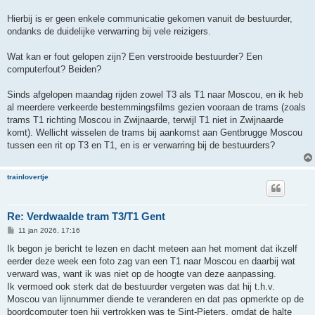
Hierbij is er geen enkele communicatie gekomen vanuit de bestuurder,
ondanks de duidelijke verwarring bij vele reizigers.
Wat kan er fout gelopen zijn? Een verstrooide bestuurder? Een
computerfout? Beiden?
Sinds afgelopen maandag rijden zowel T3 als T1 naar Moscou, en ik heb
al meerdere verkeerde bestemmingsfilms gezien vooraan de trams (zoals
trams T1 richting Moscou in Zwijnaarde, terwijl T1 niet in Zwijnaarde
komt). Wellicht wisselen de trams bij aankomst aan Gentbrugge Moscou
tussen een rit op T3 en T1, en is er verwarring bij de bestuurders?
trainlovertje
Re: Verdwaalde tram T3/T1 Gent
B
11 jan 2026, 17:16
e
r
Ik begon je bericht te lezen en dacht meteen aan het moment dat ikzelf
i
eerder deze week een foto zag van een T1 naar Moscou en daarbij wat
c
h
verward was, want ik was niet op de hoogte van deze aanpassing.
t
Ik vermoed ook sterk dat de bestuurder vergeten was dat hij t.h.v.
Moscou van lijnnummer diende te veranderen en dat pas opmerkte op de
boordcomputer toen hij vertrokken was te Sint-Pieters, omdat de halte