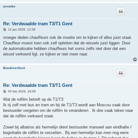
arvooke
Re: Verdwaalde tram T3/T1 Gent
B
12 jan 2026, 12:58
e
r
vroeger deden chauffeurs ook de moeite om te kijken of alles juist staat.
i
Chauffeur moest toen ook zelf opletten dat de wissels juist liggen. Door
c
h
de automatisatie hebben chauffeurs het soms zelfs niet door dat een
t
wissel verkeerd ligt, ze kijken er niet meer naar.
BusdriverGent
Re: Verdwaalde tram T3/T1 Gent
B
05 feb 2026, 19:09
e
r
Wat de rolfilm betreft op de T1/T3:
i
Ik rij zelf met bus en tram en bij de T1/T3 wordt aan Moscou vaak door
c
h
bestuurder vergeten om de rolfilm te veranderen . Ik doe vaak teken naar
t
dat de rolfilm verkeerd staat.
Zowel bij albatros als hermelijn dient bestuurder manueel aan eindhalte /
beginhalte de rolfilm te verzetten . Bij een hermelijn kan men nog eens