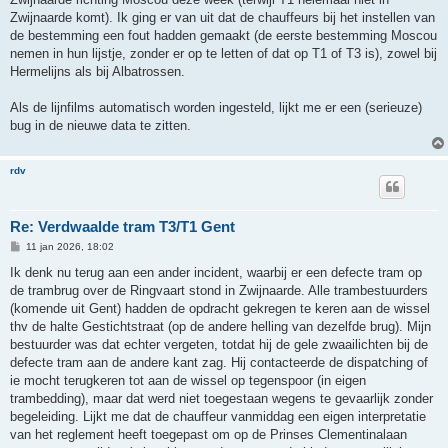
Zwijnaarde komt). Ik ging er van uit dat de chauffeurs bij het instellen van
de bestemming een fout hadden gemaakt (de eerste bestemming Moscou
nemen in hun lijstje, zonder er op te letten of dat op T1 of T3 is), zowel bij
Hermelijns als bij Albatrossen.
Als de lijnfilms automatisch worden ingesteld, lijkt me er een (serieuze)
bug in de nieuwe data te zitten.
rdv
Re: Verdwaalde tram T3/T1 Gent
B
11 jan 2026, 18:02
e
r
Ik denk nu terug aan een ander incident, waarbij er een defecte tram op
i
de trambrug over de Ringvaart stond in Zwijnaarde. Alle trambestuurders
c
h
(komende uit Gent) hadden de opdracht gekregen te keren aan de wissel
t
thv de halte Gestichtstraat (op de andere helling van dezelfde brug). Mijn
bestuurder was dat echter vergeten, totdat hij de gele zwaailichten bij de
defecte tram aan de andere kant zag. Hij contacteerde de dispatching of
ie mocht terugkeren tot aan de wissel op tegenspoor (in eigen
trambedding), maar dat werd niet toegestaan wegens te gevaarlijk zonder
begeleiding. Lijkt me dat de chauffeur vanmiddag een eigen interpretatie
van het reglement heeft toegepast om op de Prinses Clementinalaan