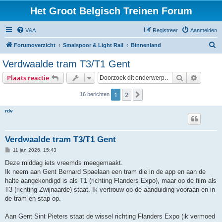
Het Groot Belgisch Treinen Forum
V&A
Registreer
Aanmelden
Z
Forumoverzicht
Smalspoor & Light Rail
Binnenland
o
Verdwaalde tram T3/T1 Gent
e
Zoek
Uitgebr
Plaats reactie
k
1
2
Volgende
16 berichten
rdv
Verdwaalde tram T3/T1 Gent
B
11 jan 2026, 15:43
e
r
Deze middag iets vreemds meegemaakt.
i
Ik neem aan Gent Bernard Spaelaan een tram die in de app en aan de
c
h
halte aangekondigd is als T1 (richting Flanders Expo), maar op de film als
t
T3 (richting Zwijnaarde) staat. Ik vertrouw op de aanduiding vooraan en in
de tram en stap op.
Aan Gent Sint Pieters staat de wissel richting Flanders Expo (ik vermoed