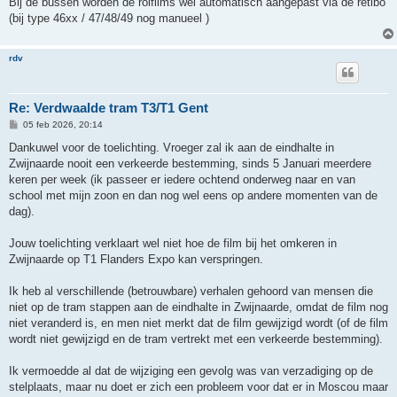
Bij de bussen worden de rolfilms wel automatisch aangepast via de retibo
(bij type 46xx / 47/48/49 nog manueel )
rdv
Re: Verdwaalde tram T3/T1 Gent
B
05 feb 2026, 20:14
e
r
Dankuwel voor de toelichting. Vroeger zal ik aan de eindhalte in
i
Zwijnaarde nooit een verkeerde bestemming, sinds 5 Januari meerdere
c
h
keren per week (ik passeer er iedere ochtend onderweg naar en van
t
school met mijn zoon en dan nog wel eens op andere momenten van de
dag).
Jouw toelichting verklaart wel niet hoe de film bij het omkeren in
Zwijnaarde op T1 Flanders Expo kan verspringen.
Ik heb al verschillende (betrouwbare) verhalen gehoord van mensen die
niet op de tram stappen aan de eindhalte in Zwijnaarde, omdat de film nog
niet veranderd is, en men niet merkt dat de film gewijzigd wordt (of de film
wordt niet gewijzigd en de tram vertrekt met een verkeerde bestemming).
Ik vermoedde al dat de wijziging een gevolg was van verzadiging op de
stelplaats, maar nu doet er zich een probleem voor dat er in Moscou maar