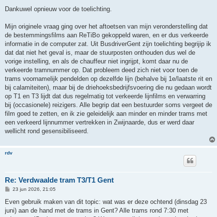
e
r
Dankuwel opnieuw voor de toelichting.
i
c
h
Mijn originele vraag ging over het aftoetsen van mijn veronderstelling dat
t
de bestemmingsfilms aan ReTiBo gekoppeld waren, en er dus verkeerde
informatie in de computer zat. Uit BusdriverGent zijn toelichting begrijip ik
dat dat niet het geval is, maar de stuurposten onthouden dus wel de
vorige instelling, en als de chauffeur niet ingrijpt, komt daar nu de
verkeerde tramnummer op. Dat probleem deed zich niet voor toen de
trams voornamelijk pendelden op dezelfde lijn (behalve bij 1e/laatste rit en
bij calamiteiten), maar bij de driehoeksbedrijfsvoering die nu gedaan wordt
op T1 en T3 lijdt dat dus regelmatig tot verkeerde lijnfilms en verwarring
bij (occasionele) reizigers. Alle begrip dat een bestuurder soms vergeet de
film goed te zetten, en ik zie geleidelijk aan minder en minder trams met
een verkeerd lijnnummer vertrekken in Zwijnaarde, dus er werd daar
wellicht rond gesensibiliseerd.
rdv
Re: Verdwaalde tram T3/T1 Gent
B
23 jun 2026, 21:05
e
r
Even gebruik maken van dit topic: wat was er deze ochtend (dinsdag 23
i
juni) aan de hand met de trams in Gent? Alle trams rond 7:30 met
c