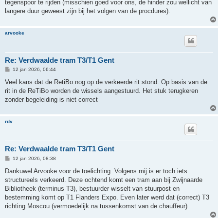
tegenspoor te rijden (misschien goed voor ons, de hinder zou wellicht van
langere duur geweest zijn bij het volgen van de procdures).
arvooke
Re: Verdwaalde tram T3/T1 Gent
B
12 jan 2026, 06:44
e
r
Veel kans dat de RetiBo nog op de verkeerde rit stond. Op basis van de
i
rit in de ReTiBo worden de wissels aangestuurd. Het stuk terugkeren
c
h
zonder begeleiding is niet correct
t
rdv
Re: Verdwaalde tram T3/T1 Gent
B
12 jan 2026, 08:38
e
r
Dankuwel Arvooke voor de toelichting. Volgens mij is er toch iets
i
structureels verkeerd. Deze ochtend komt een tram aan bij Zwijnaarde
c
h
Bibliotheek (terminus T3), bestuurder wisselt van stuurpost en
t
bestemming komt op T1 Flanders Expo. Even later werd dat (correct) T3
richting Moscou (vermoedelijk na tussenkomst van de chauffeur).