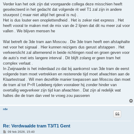
Verder kan het ook zijn dat voorgaande collega deze misschien heeft
geselecteerd in het gedacht dat volgende rit wel T1 zal zijn in andere
stuurpost ( maar niet altijd het geval is nu) .
Het is dus louter een onoplettendheid . Het is zeker niet express . Het
heeft vooral te maken met de mix van de 2 lijnen dat dit nu meer zal voor
vallen . We blijven mensen he
Wat betreft de 3de tram aan Moscou . Die 3de tram heeft een afstaphalte
net voor het signaal . Hier kunnen reizigers dus gerust afstappen . Het
verkeerslicht zal alternerend in beide richtingen rood en groen geven voor
de auto’s met iets langere interval . Dit blijft zolang er geen tram het
complex verlaat .
In Zwijnaarde is het inderdaad zo dat bij aankomst van 3de tram de eerst
volgende tram moet vertrekken en resterende tijd moet afwachten aan de
Klaartestraat . Wil men dezelfde manier toepassen aan Moscou dan moet
de tram al tot P+R Ledeberg rijden vooraleer hij zonder hinder van
overtallig wegverkeer zijn tijd kan afwachten . Dat zijn al redelijk wat
haltes die de tram dan veel te vroeg zou passeren
rdv
Re: Verdwaalde tram T3/T1 Gent
B
09 feb 2026, 15:40