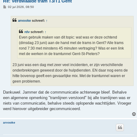
Re: Verdwaalde tram T3/T1 Gent
B
02 jul 2026, 08:50
e
r
i
arvooke
schreef:
↑
c
h
t
rdv
schreef:
↑
Even gebruik maken van dit topic: wat was er deze ochtend
(dinsdag 23 juni) aan de hand met de trams in Gent? Alle trams
rond 7:30 met minstens 45 minuten vertraging? Was er een link
met de werken in de tramtunnel Gent-St-Pieters?
23 juni was een dag met zeer veel incidenten, er zijn verschillende
onderbrekingen geweest door de hulpdiensten. EN daar nog eens de
hitte bovenop geeft een gevaarlijke mix. Met de tramtunnel waren er
geen problemen.
Dankuwel. Jammer dat de commmunicatie achterwege bleef. Behalve
een algemene opmerking "tramlijnen verstoord" bij alle tramlijnen was er
niets van communicatie, behalve steeds oplopende wachttijden. Vroeger
werd hierover uitgebreider gecommuniceerd.
arvooke