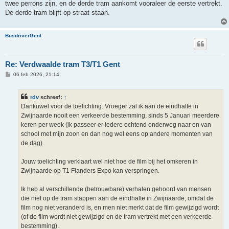
twee perrons zijn, en de derde tram aankomt vooraleer de eerste vertrekt.
De derde tram blijft op straat staan.
BusdriverGent
Re: Verdwaalde tram T3/T1 Gent
B
06 feb 2026, 21:14
e
r
i
rdv
schreef:
↑
c
h
Dankuwel voor de toelichting. Vroeger zal ik aan de eindhalte in
t
Zwijnaarde nooit een verkeerde bestemming, sinds 5 Januari meerdere
keren per week (ik passeer er iedere ochtend onderweg naar en van
school met mijn zoon en dan nog wel eens op andere momenten van
de dag).
Jouw toelichting verklaart wel niet hoe de film bij het omkeren in
Zwijnaarde op T1 Flanders Expo kan verspringen.
Ik heb al verschillende (betrouwbare) verhalen gehoord van mensen
die niet op de tram stappen aan de eindhalte in Zwijnaarde, omdat de
film nog niet veranderd is, en men niet merkt dat de film gewijzigd wordt
(of de film wordt niet gewijzigd en de tram vertrekt met een verkeerde
bestemming).