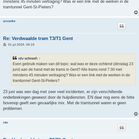
h
minstens 45 minuten vertraging? Was er een link met de werken in de
t
tramtunnel Gent-St-Pieters?
arvooke
Re: Verdwaalde tram T3/T1 Gent
B
01 jul 2026, 06:19
e
r
i
rdv
schreef:
↑
c
h
Even gebruik maken van dit topic: wat was er deze ochtend (dinsdag 23
t
juni) aan de hand met de trams in Gent? Alle trams rond 7:30 met
minstens 45 minuten vertraging? Was er een link met de werken in de
tramtunnel Gent-St-Pieters?
23 juni was een dag met zeer veel incidenten, er zijn verschillende
onderbrekingen geweest door de hulpdiensten. EN daar nog eens de hitte
bovenop geeft een gevaarlijke mix. Met de tramtunnel waren er geen
problemen.
rdv