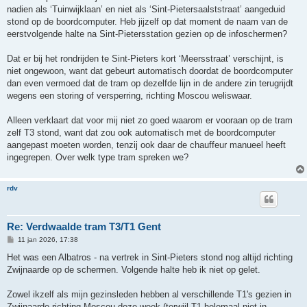
nadien als ‘Tuinwijklaan’ en niet als ‘Sint-Pietersaalststraat’ aangeduid
stond op de boordcomputer. Heb jijzelf op dat moment de naam van de
eerstvolgende halte na Sint-Pietersstation gezien op de infoschermen?
Dat er bij het rondrijden te Sint-Pieters kort ‘Meersstraat’ verschijnt, is
niet ongewoon, want dat gebeurt automatisch doordat de boordcomputer
dan even vermoed dat de tram op dezelfde lijn in de andere zin terugrijdt
wegens een storing of versperring, richting Moscou weliswaar.
Alleen verklaart dat voor mij niet zo goed waarom er vooraan op de tram
zelf T3 stond, want dat zou ook automatisch met de boordcomputer
aangepast moeten worden, tenzij ook daar de chauffeur manueel heeft
ingegrepen. Over welk type tram spreken we?
rdv
Re: Verdwaalde tram T3/T1 Gent
B
11 jan 2026, 17:38
e
r
Het was een Albatros - na vertrek in Sint-Pieters stond nog altijd richting
i
Zwijnaarde op de schermen. Volgende halte heb ik niet op gelet.
c
h
t
Zowel ikzelf als mijn gezinsleden hebben al verschillende T1's gezien in
Zwijnaarde richting Moscou deze week (terwijl T1 helemaal niet in