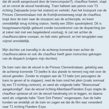
dat dit wordt aangestuurd door de tramcomputer?), chauffeur foetert, stapt
uit en verzet de wissel handmatig. Tram halteert aan perron voor T3
richting Zwijnaarde (voor het station) en vertrekt. Aan het kruispunt van de
Prinses Clementinalaan met de Kortrijksesteenweg stopt de chauffeur,
loopt door de tram naar de stuurpost aan de achterzijde, en keert
onmiddellijk terug richting station, hierbij een 250m spookrijdend. Dit is
hoogstwaarschijnlijk gebeurd zonder tussenkomst van de dispatching (en
al zeker niet met een begeleidend voortuig), ik zat net achter de
chauffeurscabine vooraan, en heb niets gehoord, en het terugrijden was
vrijmel onmiddellijk.
Mijn dochter zat toevallig in de achterop komende tram achter de
chauffeurscabine en ook die chauffeur heeft geen instructies gekregen
van de dispatch (volgens mijn dochter).
De tram nam dan de wissel in de Prinses Clementinalaan, gelukkig was
de achterop komende T3 (welke ik dus plande te nemen) nog niet over de
wissel gereden. Zonder te stoppen aan de T3 halte (om passagiers de
kans te geven af te stappen), reed de tram rond het plein (zoals normaal
bij een T3 richting centrum), en werd als volgende halte "Meersstraat"
aangekondigd". Aan de wissel richting Albertlaan/Flanders Expo stapte de
chauffeur opnieuw uit om de wissel handmatig om te leggen, en daarna
werd als volgende halte "Gent Sint Pieters" omgeroepen. Aan de halte
konden we eindelijk uit de tram en zagen we dat de film was veranderd
naar T1 richting Flanders Expo.