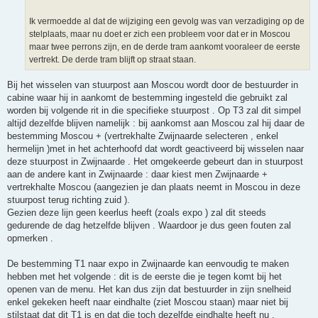
Ik vermoedde al dat de wijziging een gevolg was van verzadiging op de
stelplaats, maar nu doet er zich een probleem voor dat er in Moscou
maar twee perrons zijn, en de derde tram aankomt vooraleer de eerste
vertrekt. De derde tram blijft op straat staan.
Bij het wisselen van stuurpost aan Moscou wordt door de bestuurder in
cabine waar hij in aankomt de bestemming ingesteld die gebruikt zal
worden bij volgende rit in die specifieke stuurpost . Op T3 zal dit simpel
altijd dezelfde blijven namelijk : bij aankomst aan Moscou zal hij daar de
bestemming Moscou + (vertrekhalte Zwijnaarde selecteren , enkel
hermelijn )met in het achterhoofd dat wordt geactiveerd bij wisselen naar
deze stuurpost in Zwijnaarde . Het omgekeerde gebeurt dan in stuurpost
aan de andere kant in Zwijnaarde : daar kiest men Zwijnaarde +
vertrekhalte Moscou (aangezien je dan plaats neemt in Moscou in deze
stuurpost terug richting zuid ).
Gezien deze lijn geen keerlus heeft (zoals expo ) zal dit steeds
gedurende de dag hetzelfde blijven . Waardoor je dus geen fouten zal
opmerken .
De bestemming T1 naar expo in Zwijnaarde kan eenvoudig te maken
hebben met het volgende : dit is de eerste die je tegen komt bij het
openen van de menu. Het kan dus zijn dat bestuurder in zijn snelheid
enkel gekeken heeft naar eindhalte (ziet Moscou staan) maar niet bij
stilstaat dat dit T1 is en dat die toch dezelfde eindhalte heeft nu .