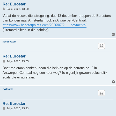
Re: Eurostar
B
24 jul 2026, 13:20
e
r
Vanaf de nieuwe dienstregeling, dus 13 december, stoppen de Eurostars
i
van Londen naar Amsterdam ook in Antwerpen-Centraal:
c
h
https://www.headforpoints.com/2026/07/2 ... -payments/
t
(uiteraard alleen in die richting).
jknockaert
Re: Eurostar
B
24 jul 2026, 15:05
e
r
Doet me eraan denken: gaan die hekken op de perrons op -2 in
i
Antwerpen-Centraal nog een keer weg? Is eigenlijk gewoon belachelijk
c
h
zoals die er nu staan.
t
rvdborgt
Re: Eurostar
B
24 jul 2026, 15:23
e
r