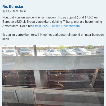
Re: Eurostar
B
03 jul 2026, 18:34
e
r
Nou, dat kunnen we denk ik schrappen. Ik zag zojuist (rond 17:50) een
i
Eurostar e320 uit Breda vertrekken, richting Tilburg, met als bestemming
c
h
Amsterdam. Deze reed
trein 9126, Londen > Amsterdam
.
t
Ik zag 'm vertrekken terwijl ik op het parkeerterrein stond en naar beneden
keek.