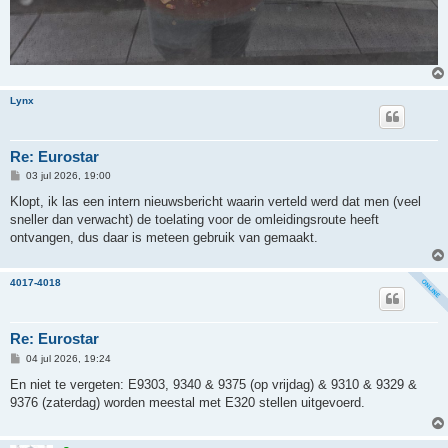
Lynx
Re: Eurostar
B
03 jul 2026, 19:00
e
r
Klopt, ik las een intern nieuwsbericht waarin verteld werd dat men (veel
i
sneller dan verwacht) de toelating voor de omleidingsroute heeft
c
h
ontvangen, dus daar is meteen gebruik van gemaakt.
t
4017-4018
Re: Eurostar
B
04 jul 2026, 19:24
e
r
En niet te vergeten: E9303, 9340 & 9375 (op vrijdag) & 9310 & 9329 &
i
9376 (zaterdag) worden meestal met E320 stellen uitgevoerd.
c
h
t