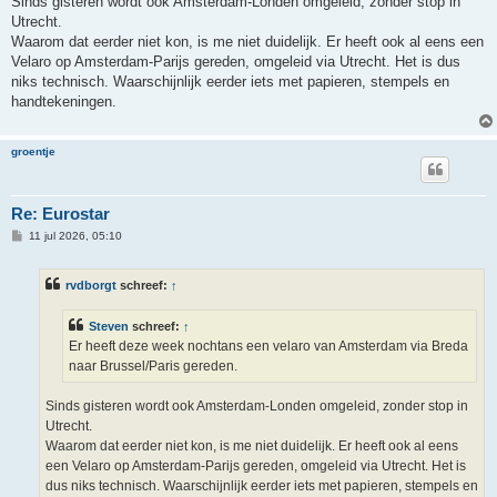
Sinds gisteren wordt ook Amsterdam-Londen omgeleid, zonder stop in
Utrecht.
Waarom dat eerder niet kon, is me niet duidelijk. Er heeft ook al eens een
Velaro op Amsterdam-Parijs gereden, omgeleid via Utrecht. Het is dus
niks technisch. Waarschijnlijk eerder iets met papieren, stempels en
handtekeningen.
groentje
Re: Eurostar
B
11 jul 2026, 05:10
e
r
i
rvdborgt
schreef:
↑
c
h
t
Steven
schreef:
↑
Er heeft deze week nochtans een velaro van Amsterdam via Breda
naar Brussel/Paris gereden.
Sinds gisteren wordt ook Amsterdam-Londen omgeleid, zonder stop in
Utrecht.
Waarom dat eerder niet kon, is me niet duidelijk. Er heeft ook al eens
een Velaro op Amsterdam-Parijs gereden, omgeleid via Utrecht. Het is
dus niks technisch. Waarschijnlijk eerder iets met papieren, stempels en