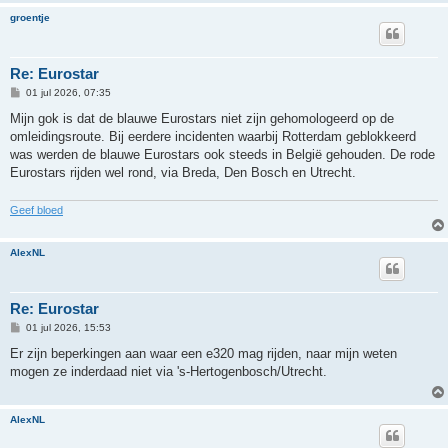
groentje
Re: Eurostar
B
01 jul 2026, 07:35
e
r
Mijn gok is dat de blauwe Eurostars niet zijn gehomologeerd op de
i
omleidingsroute. Bij eerdere incidenten waarbij Rotterdam geblokkeerd
c
h
was werden de blauwe Eurostars ook steeds in België gehouden. De rode
t
Eurostars rijden wel rond, via Breda, Den Bosch en Utrecht.
Geef bloed
AlexNL
Re: Eurostar
B
01 jul 2026, 15:53
e
r
Er zijn beperkingen aan waar een e320 mag rijden, naar mijn weten
i
mogen ze inderdaad niet via 's-Hertogenbosch/Utrecht.
c
h
t
AlexNL