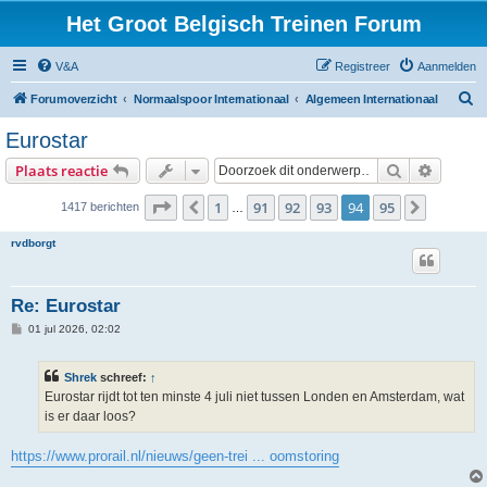
Het Groot Belgisch Treinen Forum
V&A
Registreer
Aanmelden
Z
Forumoverzicht
Normaalspoor Internationaal
Algemeen Internationaal
o
Eurostar
e
Zoek
Uitgebr
Plaats reactie
k
Pagina
94
van
95
1
91
92
93
94
95
Vorige
Volgend
1417 berichten
…
rvdborgt
Re: Eurostar
B
01 jul 2026, 02:02
e
r
i
Shrek
schreef:
↑
c
h
Eurostar rijdt tot ten minste 4 juli niet tussen Londen en Amsterdam, wat
t
is er daar loos?
https://www.prorail.nl/nieuws/geen-trei ... oomstoring