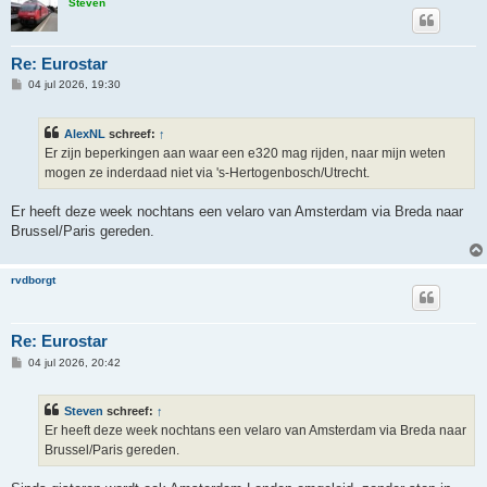
Steven
Re: Eurostar
B
04 jul 2026, 19:30
e
r
i
AlexNL
schreef:
↑
c
h
Er zijn beperkingen aan waar een e320 mag rijden, naar mijn weten
t
mogen ze inderdaad niet via 's-Hertogenbosch/Utrecht.
Er heeft deze week nochtans een velaro van Amsterdam via Breda naar
Brussel/Paris gereden.
rvdborgt
Re: Eurostar
B
04 jul 2026, 20:42
e
r
i
Steven
schreef:
↑
c
h
Er heeft deze week nochtans een velaro van Amsterdam via Breda naar
t
Brussel/Paris gereden.