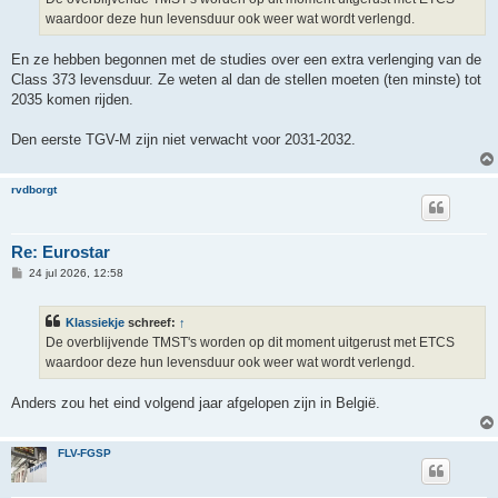
t
waardoor deze hun levensduur ook weer wat wordt verlengd.
En ze hebben begonnen met de studies over een extra verlenging van de
Class 373 levensduur. Ze weten al dan de stellen moeten (ten minste) tot
2035 komen rijden.
Den eerste TGV-M zijn niet verwacht voor 2031-2032.
rvdborgt
Re: Eurostar
B
24 jul 2026, 12:58
e
r
i
Klassiekje
schreef:
↑
c
h
De overblijvende TMST's worden op dit moment uitgerust met ETCS
t
waardoor deze hun levensduur ook weer wat wordt verlengd.
Anders zou het eind volgend jaar afgelopen zijn in België.
FLV-FGSP