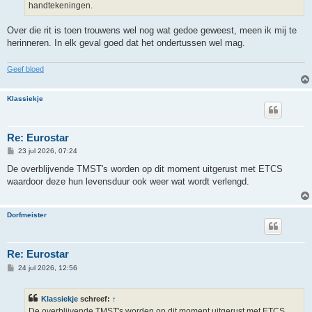
handtekeningen.
Over die rit is toen trouwens wel nog wat gedoe geweest, meen ik mij te
herinneren. In elk geval goed dat het ondertussen wel mag.
Geef bloed
Klassiekje
Re: Eurostar
B
23 jul 2026, 07:24
e
r
De overblijvende TMST's worden op dit moment uitgerust met ETCS
i
waardoor deze hun levensduur ook weer wat wordt verlengd.
c
h
t
Dorfmeister
Re: Eurostar
B
24 jul 2026, 12:56
e
r
i
Klassiekje
schreef:
↑
c
h
De overblijvende TMST's worden op dit moment uitgerust met ETCS