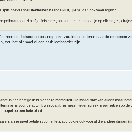
e spits of extra toeristentreinen naar de kust, lijkt mij dan ook weer logisch.
orspelbaar moet zijn of je fiets mee gaat kunnen en ook dat je op elk mogelijk traj
Als men die fietsers nu ook nog eens zou leren luisteren naar de omroepen zo
, zou het allemaal al een stuk leefbaarder zijn.
gt, is het triest gesteld met onze mentaliteit Die modal shift kan alleen maar betek
ternatief is voor de auto. Ik weet dat ik nu mezelf tegenspreek, maar fietsen op de t
 druppel op een hete plaat.
aaien: als je moet betalen voor je fiets, zou ook je ook voor al die andere dingen (