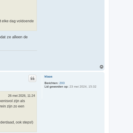
ect elke dag voldoende
dat ze alleen de
O
m
h
klaas
o
o
Berichten:
203
Lid geworden op:
23 mei 2024, 15:32
g
26 mei 2026, 11:24
enisvol zijn als
rein zijn zo een
inderdaad, ook steps!)