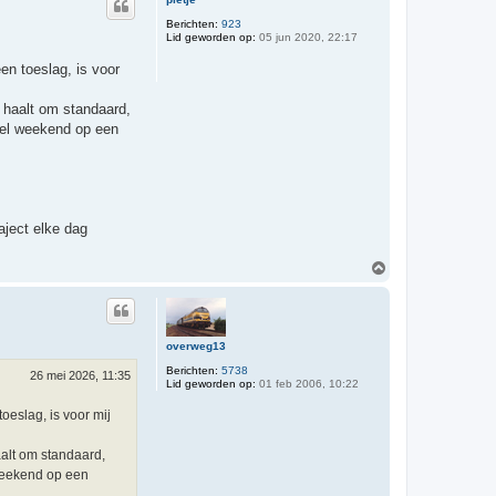
o
o
Berichten:
923
Lid geworden op:
05 jun 2020, 22:17
g
en toeslag, is voor
 haalt om standaard,
heel weekend op een
aject elke dag
O
m
h
o
o
g
overweg13
Berichten:
5738
26 mei 2026, 11:35
Lid geworden op:
01 feb 2006, 10:22
oeslag, is voor mij
aalt om standaard,
 weekend op een