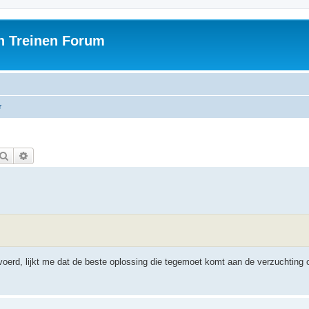
h Treinen Forum
r
Zoek
Uitgebreid zoeken
oerd, lijkt me dat de beste oplossing die tegemoet komt aan de verzuchting o