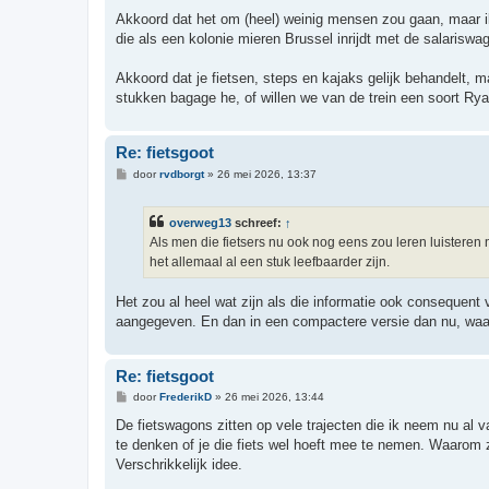
Akkoord dat het om (heel) weinig mensen zou gaan, maar ik 
die als een kolonie mieren Brussel inrijdt met de salariswag
Akkoord dat je fietsen, steps en kajaks gelijk behandelt, maa
stukken bagage he, of willen we van de trein een soort R
Re: fietsgoot
B
door
rvdborgt
»
26 mei 2026, 13:37
e
r
i
overweg13
schreef:
↑
c
h
Als men die fietsers nu ook nog eens zou leren luistere
t
het allemaal al een stuk leefbaarder zijn.
Het zou al heel wat zijn als die informatie ook consequen
aangegeven. En dan in een compactere versie dan nu, waarb
Re: fietsgoot
B
door
FrederikD
»
26 mei 2026, 13:44
e
r
De fietswagons zitten op vele trajecten die ik neem nu al 
i
te denken of je die fiets wel hoeft mee te nemen. Waarom 
c
h
Verschrikkelijk idee.
t