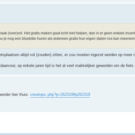
 vaak (over)vol. Het gratis maken gaat echt niet helpen, dan is er geen enkele ince
ou je nog een bluebike huren als iedereen gratis hun eigen stalen ros kan meenem
tsplaatsen altijd vol (zouden) zitten, er zou moeten ingezet worden op meer c
arvoor, op enkele jaren tijd is het al veel makkelijker geworden om de fiet
eerder hier thuis:
viewtopic.php?p=262319#p262319