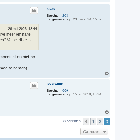
m
h
klaas
o
o
Berichten:
203
Lid geworden op:
23 mei 2024, 15:32
g
26 mei 2026, 13:44
ntive meer om na te
en? Verschrikkelijk
apaciteit en niet op
s mee te nemen)
O
m
h
joverwimp
o
o
Berichten:
669
Lid geworden op:
15 feb 2018, 10:24
g
O
m
1
2
3
h
Vorige
38 berichten
o
o
Ga naar
g