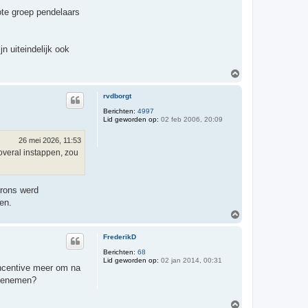
ote groep pendelaars
jn uiteindelijk ook
O
m
h
rvdborgt
o
o
Berichten:
4997
Lid geworden op:
02 feb 2006, 20:09
g
26 mei 2026, 11:53
overal instappen, zou
rrons werd
en.
O
m
h
FrederikD
o
o
Berichten:
68
Lid geworden op:
02 jan 2014, 00:31
g
 incentive meer om na
meenemen?
O