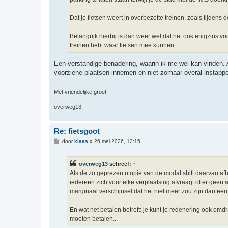
Dat je fietsen weert in overbezette treinen, zoals tijdens d
Belangrijk hierbij is dan weer wel dat het ook enigzins vo
treinen hebt waar fietsen mee kunnen.
Een verstandige benadering, waarin ik me wel kan vinden. 
voorziene plaatsen innemen en niet zomaar overal instappen
Met vriendelijke groet
overweg13
Re: fietsgoot
B
door
klaas
»
26 mei 2026, 12:15
e
r
i
overweg13
schreef:
↑
c
h
Als de zo geprezen utopie van de modal shift daarvan afhan
t
iedereen zich voor elke verplaatsing afvraagt of er geen al
marginaal verschijnsel dat het niet meer zou zijn dan een
En wat het betalen betreft: je kunt je redenering ook omdr
moeten betalen...