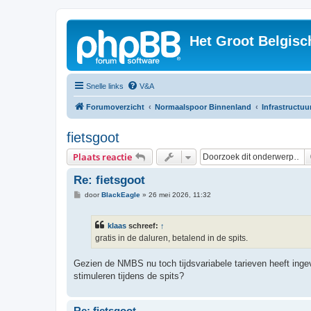
Het Groot Belgisc
Snelle links
V&A
Forumoverzicht
Normaalspoor Binnenland
Infrastructuu
fietsgoot
Plaats reactie
Re: fietsgoot
B
door
BlackEagle
»
26 mei 2026, 11:32
e
r
i
klaas
schreef:
↑
c
h
gratis in de daluren, betalend in de spits.
t
Gezien de NMBS nu toch tijdsvariabele tarieven heeft ingev
stimuleren tijdens de spits?
Re: fietsgoot