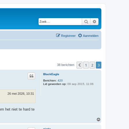
Zoek
Uitgebreid zoeken
Registreer
Aanmelden
1
2
3
Vorige
38 berichten
BlackEagle
Berichten:
420
Lid geworden op:
09 sep 2015, 11:06
26 mei 2026, 10:31
m het niet te hard te
O
m
h
pietje