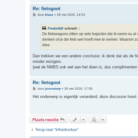
Re: fietsgoot
B
door
klaas
»
26 mei 2026, 14:53
e
r
i
FrederikD
schreef:
↑
c
h
De fietswagons zitten op vele trajecten die ik neem nu al
t
denken of je die fiets wel hoeft mee te nemen. Waarom z
idee.
Dan trekken we een andere conclusie: ik denk dat als de fie
minder reizigers.
(wat de NMBS ook wel aan het doen is, dus complimenten da
Re: fietsgoot
B
door
joverwimp
»
26 mei 2026, 17:59
e
r
Het onderwerp is eigenlijk veranderd; deze discussie hoort 
i
c
h
t
Plaats reactie
Terug naar “Infrastructuur”