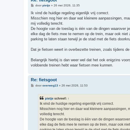
B
door
pietje
»
26 mei 2026, 11:35
e
r
Ik vind de huidige regeling eigenlijk vrij correct.
i
Misschien nog hier en daar wat kleinere aanpassingen, maar
c
h
mij volledig terecht.
t
De hoogte van de toeslag is één van de dingen waarover je
elke dag de fiets mee te nemen op de trein, maar ook niet 
parking te laten staan terwijl je de stad met de fiets doorkru
Dat je fietsen weert in overbezette treinen, zoals tijdens de
Belangrijk hierbij is dan weer wel dat het ook enigzins voor
voldoende treinen hebt waar fietsen mee kunnen.
Re: fietsgoot
B
door
overweg13
»
26 mei 2026, 11:53
e
r
i
pietje
schreef:
↑
c
h
Ik vind de huidige regeling eigenlijk vrij correct.
t
Misschien nog hier en daar wat kleinere aanpassingen, maa
volledig terecht.
De hoogte van de toeslag is één van de dingen waarover 
elke dag de fiets mee te nemen op de trein, maar ook niet
parking te laten staan terwijl je de stad met de fiets doorkr