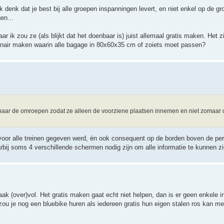
denk dat je best bij alle groepen inspanningen levert, en niet enkel op de gr
en...
r ik zou ze (als blijkt dat het doenbaar is) juist allemaal gratis maken. Het zi
yanair maken waarin alle bagage in 80x60x35 cm of zoiets moet passen?
n naar de omroepen zodat ze alleen de voorziene plaatsen innemen en niet zomaar 
t voor alle treinen gegeven werd, én ook consequent op de borden boven de pe
ij soms 4 verschillende schermen nodig zijn om alle informatie te kunnen zi
vaak (over)vol. Het gratis maken gaat echt niet helpen, dan is er geen enkele
zou je nog een bluebike huren als iedereen gratis hun eigen stalen ros kan 