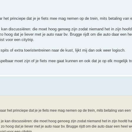
 het princiepe dat je je fiets mee mag nemen op de trein, mits betaling van e
 kan discussiëren: die moet hoog genoeg zijn zodat niemand het in zijn hoofd
zo hoog dat je liever met je auto naar bv. Brugge rijdt om die auto daar een 
ist voor een citytrip.
 spits of extra toeristentreinen naar de kust, lijkt mij dan ook weer logisch.
spelbaar moet zijn of je fiets mee gaat kunnen en ook dat je op elk mogelijk tr
r het princiepe dat je je fiets mee mag nemen op de trein, mits betaling van een t
je kan discussiëren: die moet hoog genoeg zijn zodat niemand het in zijn hoofd h
 zo hoog dat je liever met je auto naar bv. Brugge rijdt om die auto daar een heel
uist voor een citytrip.