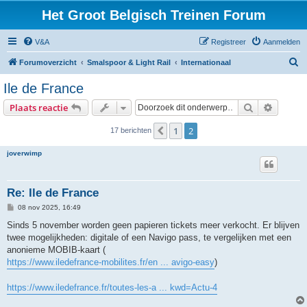
Het Groot Belgisch Treinen Forum
V&A
Registreer
Aanmelden
Z
Forumoverzicht
Smalspoor & Light Rail
Internationaal
o
Ile de France
e
Zoek
Uitgebr
Plaats reactie
k
1
2
Vorige
17 berichten
joverwimp
Re: Ile de France
B
08 nov 2025, 16:49
e
r
Sinds 5 november worden geen papieren tickets meer verkocht. Er blijven
i
twee mogelijkheden: digitale of een Navigo pass, te vergelijken met een
c
h
anonieme MOBIB-kaart (
t
https://www.iledefrance-mobilites.fr/en ... avigo-easy
)
https://www.iledefrance.fr/toutes-les-a ... kwd=Actu-4