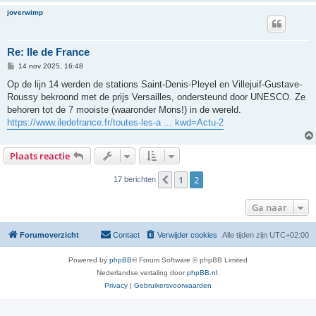
joverwimp
Re: Ile de France
B
14 nov 2025, 16:48
e
r
Op de lijn 14 werden de stations Saint-Denis-Pleyel en Villejuif-Gustave-
i
Roussy bekroond met de prijs Versailles, ondersteund door UNESCO. Ze
c
h
behoren tot de 7 mooiste (waaronder Mons!) in de wereld.
t
https://www.iledefrance.fr/toutes-les-a ... kwd=Actu-2
Plaats reactie
1
2
Vorige
17 berichten
Ga naar
Forumoverzicht
Contact
Verwijder cookies
Alle tijden zijn
UTC+02:00
Powered by
phpBB
® Forum Software © phpBB Limited
Nederlandse vertaling door
phpBB.nl
.
Privacy
|
Gebruikersvoorwaarden