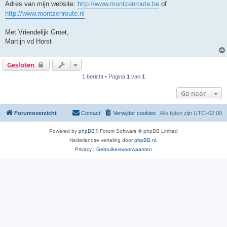
Adres van mijn website:
http://www.montzenroute.be
of
http://www.montzenroute.nl
Met Vriendelijk Groet,
Martijn vd Horst
Gesloten
1 bericht • Pagina
1
van
1
Ga naar
Forumoverzicht
Contact
Verwijder cookies
Alle tijden zijn
UTC+02:00
Powered by
phpBB
® Forum Software © phpBB Limited
Nederlandse vertaling door
phpBB.nl
.
Privacy
|
Gebruikersvoorwaarden