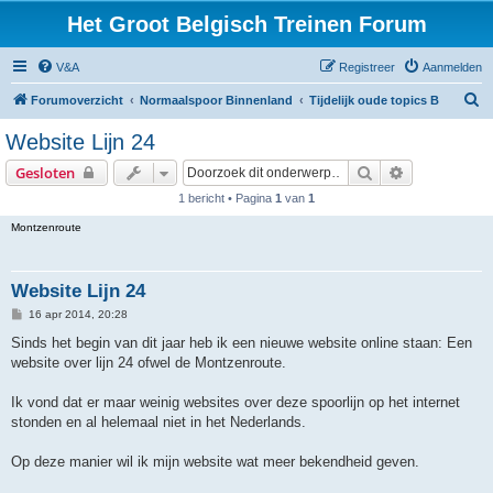
Het Groot Belgisch Treinen Forum
V&A
Registreer
Aanmelden
Z
Forumoverzicht
Normaalspoor Binnenland
Tijdelijk oude topics B
o
Website Lijn 24
e
Zoek
Uitgebreid z
Gesloten
k
1 bericht • Pagina
1
van
1
Montzenroute
Website Lijn 24
B
16 apr 2014, 20:28
e
r
Sinds het begin van dit jaar heb ik een nieuwe website online staan: Een
i
website over lijn 24 ofwel de Montzenroute.
c
h
t
Ik vond dat er maar weinig websites over deze spoorlijn op het internet
stonden en al helemaal niet in het Nederlands.
Op deze manier wil ik mijn website wat meer bekendheid geven.