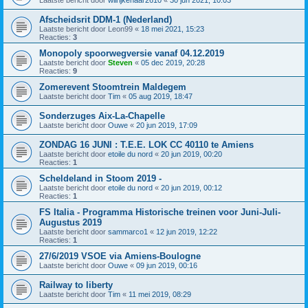
Laatste bericht door
wilrijkenaar2610
«
30 jun 2021, 10:03
Afscheidsrit DDM-1 (Nederland)
Laatste bericht door
Leon99
«
18 mei 2021, 15:23
Reacties:
3
Monopoly spoorwegversie vanaf 04.12.2019
Laatste bericht door
Steven
«
05 dec 2019, 20:28
Reacties:
9
Zomerevent Stoomtrein Maldegem
Laatste bericht door
Tim
«
05 aug 2019, 18:47
Sonderzuges Aix-La-Chapelle
Laatste bericht door
Ouwe
«
20 jun 2019, 17:09
ZONDAG 16 JUNI : T.E.E. LOK CC 40110 te Amiens
Laatste bericht door
etoile du nord
«
20 jun 2019, 00:20
Reacties:
1
Scheldeland in Stoom 2019 -
Laatste bericht door
etoile du nord
«
20 jun 2019, 00:12
Reacties:
1
FS Italia - Programma Historische treinen voor Juni-Juli-
Augustus 2019
Laatste bericht door
sammarco1
«
12 jun 2019, 12:22
Reacties:
1
27/6/2019 VSOE via Amiens-Boulogne
Laatste bericht door
Ouwe
«
09 jun 2019, 00:16
Railway to liberty
Laatste bericht door
Tim
«
11 mei 2019, 08:29