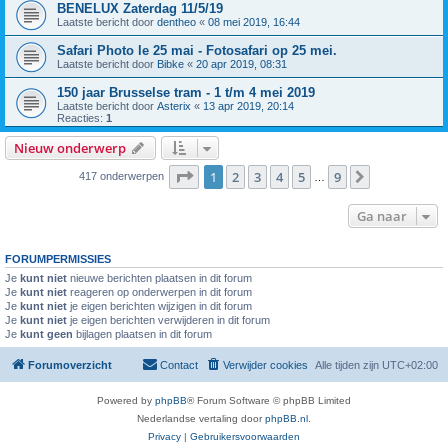
BENELUX Zaterdag 11/5/19
Laatste bericht door
dentheo
«
08 mei 2019, 16:44
Safari Photo le 25 mai - Fotosafari op 25 mei.
Laatste bericht door
Bibke
«
20 apr 2019, 08:31
150 jaar Brusselse tram - 1 t/m 4 mei 2019
Laatste bericht door
Asterix
«
13 apr 2019, 20:14
Reacties:
1
Nieuw onderwerp
Pagina
1
van
9
1
2
3
4
5
9
Volgende
417 onderwerpen
…
Ga naar
FORUMPERMISSIES
Je
kunt niet
nieuwe berichten plaatsen in dit forum
Je
kunt niet
reageren op onderwerpen in dit forum
Je
kunt niet
je eigen berichten wijzigen in dit forum
Je
kunt niet
je eigen berichten verwijderen in dit forum
Je
kunt geen
bijlagen plaatsen in dit forum
Forumoverzicht
Contact
Verwijder cookies
Alle tijden zijn
UTC+02:00
Powered by
phpBB
® Forum Software © phpBB Limited
Nederlandse vertaling door
phpBB.nl
.
Privacy
|
Gebruikersvoorwaarden