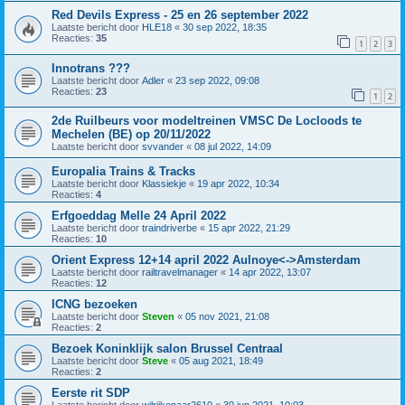
Red Devils Express - 25 en 26 september 2022
Laatste bericht door
HLE18
«
30 sep 2022, 18:35
Reacties:
35
1
2
3
Innotrans ???
Laatste bericht door
Adler
«
23 sep 2022, 09:08
Reacties:
23
1
2
2de Ruilbeurs voor modeltreinen VMSC De Locloods te
Mechelen (BE) op 20/11/2022
Laatste bericht door
svvander
«
08 jul 2022, 14:09
Europalia Trains & Tracks
Laatste bericht door
Klassiekje
«
19 apr 2022, 10:34
Reacties:
4
Erfgoeddag Melle 24 April 2022
Laatste bericht door
traindriverbe
«
15 apr 2022, 21:29
Reacties:
10
Orient Express 12+14 april 2022 Aulnoye<->Amsterdam
Laatste bericht door
railtravelmanager
«
14 apr 2022, 13:07
Reacties:
12
ICNG bezoeken
Laatste bericht door
Steven
«
05 nov 2021, 21:08
Reacties:
2
Bezoek Koninklijk salon Brussel Centraal
Laatste bericht door
Steve
«
05 aug 2021, 18:49
Reacties:
2
Eerste rit SDP