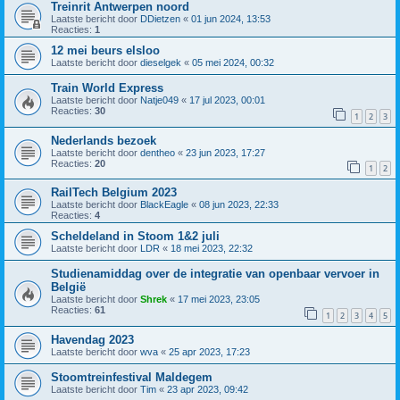
Treinrit Antwerpen noord
Laatste bericht door
DDietzen
«
01 jun 2024, 13:53
Reacties:
1
12 mei beurs elsloo
Laatste bericht door
dieselgek
«
05 mei 2024, 00:32
Train World Express
Laatste bericht door
Natje049
«
17 jul 2023, 00:01
Reacties:
30
1
2
3
Nederlands bezoek
Laatste bericht door
dentheo
«
23 jun 2023, 17:27
Reacties:
20
1
2
RailTech Belgium 2023
Laatste bericht door
BlackEagle
«
08 jun 2023, 22:33
Reacties:
4
Scheldeland in Stoom 1&2 juli
Laatste bericht door
LDR
«
18 mei 2023, 22:32
Studienamiddag over de integratie van openbaar vervoer in
België
Laatste bericht door
Shrek
«
17 mei 2023, 23:05
Reacties:
61
1
2
3
4
5
Havendag 2023
Laatste bericht door
wva
«
25 apr 2023, 17:23
Stoomtreinfestival Maldegem
Laatste bericht door
Tim
«
23 apr 2023, 09:42