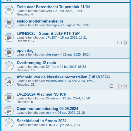
Trein naar Berendrecht Tulpenpluk 21/04
Laatste bericht door
wva
«
21 apr 2025, 19:54
Reacties:
4
elsloo modeltreinenbeurs
Laatste bericht door
dieselgek
«
19 apr 2025, 03:06
19/04/2025 - Steunrit 5519 PTF-TSP
Laatste bericht door
JPL107
«
18 apr 2025, 10:21
Reacties:
17
1
2
open dag
Laatste bericht door
dieselgek
«
21 mar 2025, 19:14
Overbrenging I2 resto
Laatste bericht door
DR-fan
«
24 feb 2025, 08:52
Reacties:
10
Afscheid van de klassieke motorstellen (14/12/2024)
Laatste bericht door
traindriverbe
«
14 dec 2024, 19:56
Reacties:
31
1
2
3
14-12-2024 Afscheid NS ICR
Laatste bericht door
DDietzen
«
13 dec 2024, 16:50
Reacties:
8
Open monumentendag 08.09.2024
Laatste bericht door
ronny
«
06 sep 2024, 21:18
Scheldeland in Stoom 2024
Laatste bericht door
LDR
«
20 jun 2024, 20:41