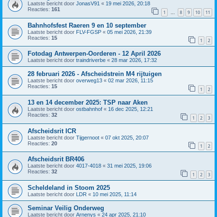
Laatste bericht door
JonasV91
«
19 mei 2026, 20:18
Reacties:
161
1
8
9
10
11
…
Bahnhofsfest Raeren 9 en 10 september
Laatste bericht door
FLV-FGSP
«
05 mei 2026, 21:39
Reacties:
15
1
2
Fotodag Antwerpen-Oorderen - 12 April 2026
Laatste bericht door
traindriverbe
«
28 mar 2026, 17:32
28 februari 2026 - Afscheidstrein M4 rijtuigen
Laatste bericht door
overweg13
«
02 mar 2026, 11:15
Reacties:
15
1
2
13 en 14 december 2025: TSP naar Aken
Laatste bericht door
ostbahnhof
«
16 dec 2025, 12:21
Reacties:
32
1
2
3
Afscheidsrit ICR
Laatste bericht door
Tijgernoot
«
07 okt 2025, 20:07
Reacties:
20
1
2
Afscheidsrit BR406
Laatste bericht door
4017-4018
«
31 mei 2025, 19:06
Reacties:
32
1
2
3
Scheldeland in Stoom 2025
Laatste bericht door
LDR
«
10 mei 2025, 11:14
Seminar Veilig Onderweg
Laatste bericht door
Arnenys
«
24 apr 2025, 21:10