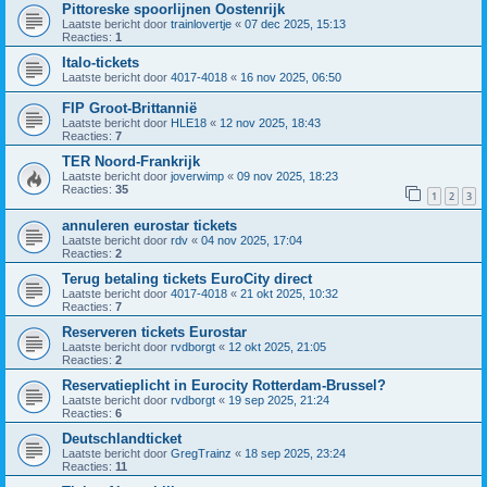
Pittoreske spoorlijnen Oostenrijk
Laatste bericht door
trainlovertje
«
07 dec 2025, 15:13
Reacties:
1
Italo-tickets
Laatste bericht door
4017-4018
«
16 nov 2025, 06:50
FIP Groot-Brittannië
Laatste bericht door
HLE18
«
12 nov 2025, 18:43
Reacties:
7
TER Noord-Frankrijk
Laatste bericht door
joverwimp
«
09 nov 2025, 18:23
Reacties:
35
1
2
3
annuleren eurostar tickets
Laatste bericht door
rdv
«
04 nov 2025, 17:04
Reacties:
2
Terug betaling tickets EuroCity direct
Laatste bericht door
4017-4018
«
21 okt 2025, 10:32
Reacties:
7
Reserveren tickets Eurostar
Laatste bericht door
rvdborgt
«
12 okt 2025, 21:05
Reacties:
2
Reservatieplicht in Eurocity Rotterdam-Brussel?
Laatste bericht door
rvdborgt
«
19 sep 2025, 21:24
Reacties:
6
Deutschlandticket
Laatste bericht door
GregTrainz
«
18 sep 2025, 23:24
Reacties:
11