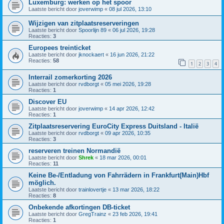
Luxemburg: werken op het spoor
Laatste bericht door
joverwimp
«
08 jul 2026, 13:10
Wijzigen van zitplaatsreserveringen
Laatste bericht door
Spoorlijn 89
«
06 jul 2026, 19:28
Reacties:
3
Europees treinticket
Laatste bericht door
jknockaert
«
16 jun 2026, 21:22
Reacties:
58
1
2
3
4
Interrail zomerkorting 2026
Laatste bericht door
rvdborgt
«
05 mei 2026, 19:28
Reacties:
1
Discover EU
Laatste bericht door
joverwimp
«
14 apr 2026, 12:42
Reacties:
1
Zitplaatsreservering EuroCity Express Duitsland - Italië
Laatste bericht door
rvdborgt
«
09 apr 2026, 10:35
Reacties:
3
reserveren treinen Normandië
Laatste bericht door
Shrek
«
18 mar 2026, 00:01
Reacties:
11
Keine Be-/Entladung von Fahrrädern in Frankfurt(Main)Hbf
möglich.
Laatste bericht door
trainlovertje
«
13 mar 2026, 18:22
Reacties:
8
Onbekende afkortingen DB-ticket
Laatste bericht door
GregTrainz
«
23 feb 2026, 19:41
Reacties:
1