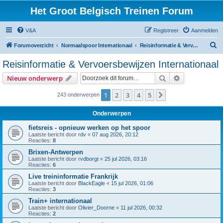
Het Groot Belgisch Treinen Forum
V&A
Registreer
Aanmelden
Z
Forumoverzicht
Normaalspoor Internationaal
Reisinformatie & Vervoersbewijzen Internationaal
o
Reisinformatie & Vervoersbewijzen Internationaal
e
Zoek
Uitgebreid z
Nieuw onderwerp
k
1
2
3
4
5
Volgende
243 onderwerpen
Onderwerpen
fietsreis - opnieuw werken op het spoor
Laatste bericht door
rdv
«
07 aug 2026, 20:12
Reacties:
8
Brixen-Antwerpen
Laatste bericht door
rvdborgt
«
25 jul 2026, 03:16
Reacties:
6
Live treininformatie Frankrijk
Laatste bericht door
BlackEagle
«
15 jul 2026, 01:06
Reacties:
3
Train+ internationaal
Laatste bericht door
Olivier_Doorne
«
11 jul 2026, 00:32
Reacties:
2