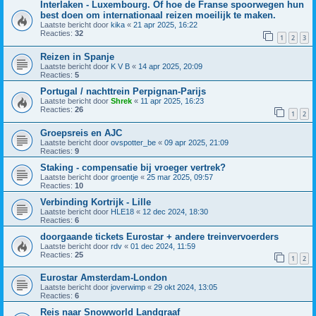
Interlaken - Luxembourg. Of hoe de Franse spoorwegen hun
best doen om internationaal reizen moeilijk te maken.
Laatste bericht door
kika
«
21 apr 2025, 16:22
Reacties:
32
1
2
3
Reizen in Spanje
Laatste bericht door
K V B
«
14 apr 2025, 20:09
Reacties:
5
Portugal / nachttrein Perpignan-Parijs
Laatste bericht door
Shrek
«
11 apr 2025, 16:23
Reacties:
26
1
2
Groepsreis en AJC
Laatste bericht door
ovspotter_be
«
09 apr 2025, 21:09
Reacties:
9
Staking - compensatie bij vroeger vertrek?
Laatste bericht door
groentje
«
25 mar 2025, 09:57
Reacties:
10
Verbinding Kortrijk - Lille
Laatste bericht door
HLE18
«
12 dec 2024, 18:30
Reacties:
6
doorgaande tickets Eurostar + andere treinvervoerders
Laatste bericht door
rdv
«
01 dec 2024, 11:59
Reacties:
25
1
2
Eurostar Amsterdam-London
Laatste bericht door
joverwimp
«
29 okt 2024, 13:05
Reacties:
6
Reis naar Snowworld Landgraaf