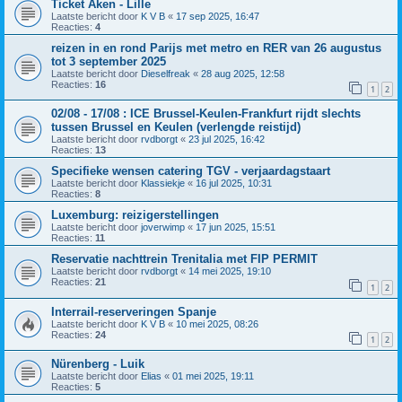
Ticket Aken - Lille
Laatste bericht door
K V B
«
17 sep 2025, 16:47
Reacties:
4
reizen in en rond Parijs met metro en RER van 26 augustus
tot 3 september 2025
Laatste bericht door
Dieselfreak
«
28 aug 2025, 12:58
Reacties:
16
1
2
02/08 - 17/08 : ICE Brussel-Keulen-Frankfurt rijdt slechts
tussen Brussel en Keulen (verlengde reistijd)
Laatste bericht door
rvdborgt
«
23 jul 2025, 16:42
Reacties:
13
Specifieke wensen catering TGV - verjaardagstaart
Laatste bericht door
Klassiekje
«
16 jul 2025, 10:31
Reacties:
8
Luxemburg: reizigerstellingen
Laatste bericht door
joverwimp
«
17 jun 2025, 15:51
Reacties:
11
Reservatie nachttrein Trenitalia met FIP PERMIT
Laatste bericht door
rvdborgt
«
14 mei 2025, 19:10
Reacties:
21
1
2
Interrail-reserveringen Spanje
Laatste bericht door
K V B
«
10 mei 2025, 08:26
Reacties:
24
1
2
Nürenberg - Luik
Laatste bericht door
Elias
«
01 mei 2025, 19:11
Reacties:
5