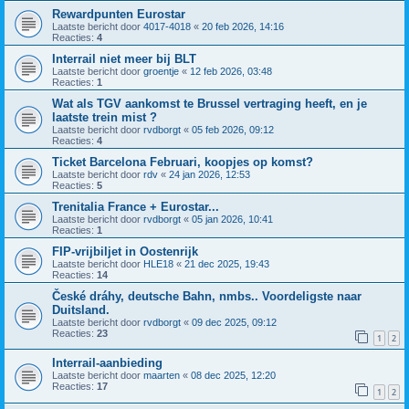
Rewardpunten Eurostar
Laatste bericht door
4017-4018
«
20 feb 2026, 14:16
Reacties:
4
Interrail niet meer bij BLT
Laatste bericht door
groentje
«
12 feb 2026, 03:48
Reacties:
1
Wat als TGV aankomst te Brussel vertraging heeft, en je
laatste trein mist ?
Laatste bericht door
rvdborgt
«
05 feb 2026, 09:12
Reacties:
4
Ticket Barcelona Februari, koopjes op komst?
Laatste bericht door
rdv
«
24 jan 2026, 12:53
Reacties:
5
Trenitalia France + Eurostar...
Laatste bericht door
rvdborgt
«
05 jan 2026, 10:41
Reacties:
1
FIP-vrijbiljet in Oostenrijk
Laatste bericht door
HLE18
«
21 dec 2025, 19:43
Reacties:
14
České dráhy, deutsche Bahn, nmbs.. Voordeligste naar
Duitsland.
Laatste bericht door
rvdborgt
«
09 dec 2025, 09:12
Reacties:
23
1
2
Interrail-aanbieding
Laatste bericht door
maarten
«
08 dec 2025, 12:20
Reacties:
17
1
2