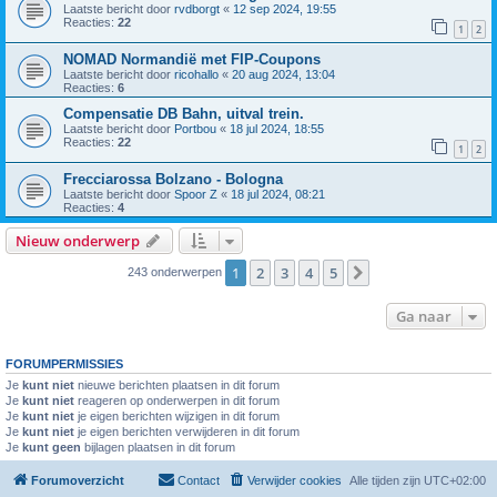
Laatste bericht door
rvdborgt
«
12 sep 2024, 19:55
Reacties:
22
1
2
NOMAD Normandië met FIP-Coupons
Laatste bericht door
ricohallo
«
20 aug 2024, 13:04
Reacties:
6
Compensatie DB Bahn, uitval trein.
Laatste bericht door
Portbou
«
18 jul 2024, 18:55
Reacties:
22
1
2
Frecciarossa Bolzano - Bologna
Laatste bericht door
Spoor Z
«
18 jul 2024, 08:21
Reacties:
4
Nieuw onderwerp
1
2
3
4
5
Volgende
243 onderwerpen
Ga naar
FORUMPERMISSIES
Je
kunt niet
nieuwe berichten plaatsen in dit forum
Je
kunt niet
reageren op onderwerpen in dit forum
Je
kunt niet
je eigen berichten wijzigen in dit forum
Je
kunt niet
je eigen berichten verwijderen in dit forum
Je
kunt geen
bijlagen plaatsen in dit forum
Forumoverzicht
Contact
Verwijder cookies
Alle tijden zijn
UTC+02:00