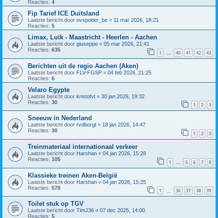
Reacties:
4
Fip Tarief ICE Duitsland
Laatste bericht door
ovspotter_be
«
11 mar 2026, 18:21
Reacties:
5
Limax, Luik - Maastricht - Heerlen - Aachen
Laatste bericht door
giuseppe
«
05 mar 2026, 21:41
Reacties:
635
1
40
41
42
43
…
Berichten uit de regio Aachen (Aken)
Laatste bericht door
FLV-FGSP
«
04 feb 2026, 21:25
Reacties:
6
Velaro Egypte
Laatste bericht door
kristofvt
«
30 jan 2026, 19:32
Reacties:
30
1
2
3
Sneeuw in Nederland
Laatste bericht door
rvdborgt
«
18 jan 2026, 14:47
Reacties:
30
1
2
3
Treinmateriaal internationaal verkeer
Laatste bericht door
Harshan
«
04 jan 2026, 15:28
Reacties:
105
1
5
6
7
8
…
Klassieke treinen Aken-België
Laatste bericht door
Harshan
«
04 jan 2026, 15:25
Reacties:
578
1
36
37
38
39
…
Toilet stuk op TGV
Laatste bericht door
TimJ36
«
07 dec 2025, 14:00
Reacties:
5