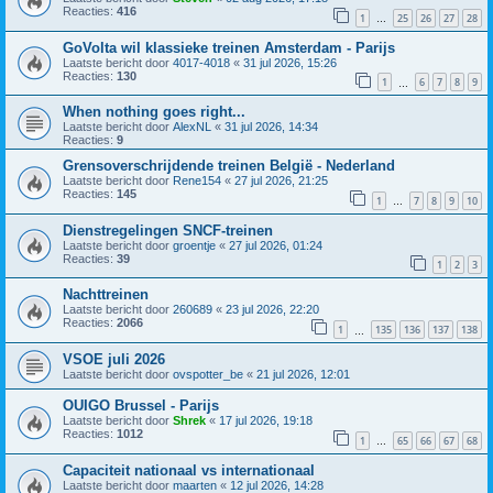
Reacties:
416
1
25
26
27
28
…
GoVolta wil klassieke treinen Amsterdam - Parijs
Laatste bericht door
4017-4018
«
31 jul 2026, 15:26
Reacties:
130
1
6
7
8
9
…
When nothing goes right...
Laatste bericht door
AlexNL
«
31 jul 2026, 14:34
Reacties:
9
Grensoverschrijdende treinen België - Nederland
Laatste bericht door
Rene154
«
27 jul 2026, 21:25
Reacties:
145
1
7
8
9
10
…
Dienstregelingen SNCF-treinen
Laatste bericht door
groentje
«
27 jul 2026, 01:24
Reacties:
39
1
2
3
Nachttreinen
Laatste bericht door
260689
«
23 jul 2026, 22:20
Reacties:
2066
1
135
136
137
138
…
VSOE juli 2026
Laatste bericht door
ovspotter_be
«
21 jul 2026, 12:01
OUIGO Brussel - Parijs
Laatste bericht door
Shrek
«
17 jul 2026, 19:18
Reacties:
1012
1
65
66
67
68
…
Capaciteit nationaal vs internationaal
Laatste bericht door
maarten
«
12 jul 2026, 14:28