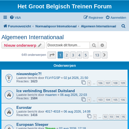
Het Groot Belgisch Treinen Forum
V&A
Registreer
Aanmelden
Z
Forumoverzicht
Normaalspoor Internationaal
Algemeen Internationaal
o
Algemeen Internationaal
e
Zoek
Uitgebreid z
Nieuw onderwerp
k
Pagina
1
van
13
1
2
3
4
5
13
Volgende
649 onderwerpen
…
Onderwerpen
nieuwstopic?!
Laatste bericht door
FLV-FGSP
«
02 jul 2026, 21:50
Reacties:
1623
1
106
107
108
109
…
Ice verbinding Brussel Duitsland
Laatste bericht door
maarten
«
06 aug 2026, 22:03
Reacties:
1584
1
103
104
105
106
…
Eurostar
Laatste bericht door
4017-4018
«
06 aug 2026, 14:08
Reacties:
1416
1
92
93
94
95
…
European Sleeper
Laatste bericht door
Steven
«
02 aug 2026, 17:18