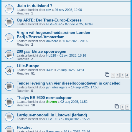
.Italo in duitsland ?
Laatste bericht door
rdv
«
26 nov 2025, 12:00
Reacties:
1
Op ARTE: Der Trans-Europ-Express
Laatste bericht door
FLV-FGSP
«
07 nov 2025, 16:09
Virgin wil hogesnelheidstreinen Londen -
Parijs/Brussel/Amsterdam
Laatste bericht door
dovaere
«
30 okt 2025, 20:55
Reacties:
2
200 jaar Britse spoorwegen
Laatste bericht door
HLE18
«
01 okt 2025, 18:16
Reacties:
2
Lille-Europe
Laatste bericht door
4303
«
23 sep 2025, 13:31
Reacties:
51
1
2
3
4
Tender levering van vier diesellocomotieven is cancelled
Laatste bericht door
jan_olieslagers
«
14 sep 2025, 17:53
Reacties:
5
Thalys ER 9300 normaalspoor
Laatste bericht door
Steven
«
02 aug 2025, 11:52
Reacties:
18
1
2
Lartigue-monorail in Listowel (Ierland)
Laatste bericht door
FLV-FGSP
«
08 jul 2025, 15:29
Hexafret
Laatste bericht door
Papanero
«
26 jun 2025, 23:14