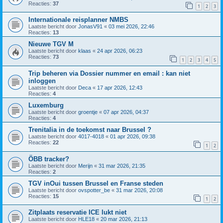
Reacties:
37
1
2
3
Internationale reisplanner NMBS
Laatste bericht door
JonasV91
«
03 mei 2026, 22:46
Reacties:
13
Nieuwe TGV M
Laatste bericht door
klaas
«
24 apr 2026, 06:23
Reacties:
73
1
2
3
4
5
Trip beheren via Dossier nummer en email : kan niet
inloggen
Laatste bericht door
Deca
«
17 apr 2026, 12:43
Reacties:
4
Luxemburg
Laatste bericht door
groentje
«
07 apr 2026, 04:37
Reacties:
4
Trenitalia in de toekomst naar Brussel ?
Laatste bericht door
4017-4018
«
01 apr 2026, 09:38
Reacties:
22
1
2
ÖBB tracker?
Laatste bericht door
Merijn
«
31 mar 2026, 21:35
Reacties:
2
TGV inOui tussen Brussel en Franse steden
Laatste bericht door
ovspotter_be
«
31 mar 2026, 20:08
Reacties:
15
1
2
Zitplaats reservatie ICE lukt niet
Laatste bericht door
HLE18
«
20 mar 2026, 21:13