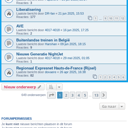
Reacties:
3
Liberalisering
Laatste bericht door
DR-fan
«
21 jun 2025, 15:53
Reacties:
177
1
9
10
11
12
…
AVE
Laatste bericht door
4017-4018
«
16 jun 2025, 17:25
Reacties:
2
Buitenlandse treinen in België
Laatste bericht door
Harshan
«
09 jun 2025, 18:15
Reacties:
9
Nieuwe Generatie NightJet
Laatste bericht door
4017-4018
«
29 mei 2025, 01:05
Reacties:
1
Regionaal Expresnet Hauts-de-France (Rijsel)
Laatste bericht door
dovaere
«
26 apr 2025, 16:38
Reacties:
82
1
2
3
4
5
6
Nieuw onderwerp
Pagina
1
van
13
1
2
3
4
5
13
Volgende
649 onderwerpen
…
Ga naar
FORUMPERMISSIES
Je
kunt niet
nieuwe berichten plaatsen in dit forum
Je
kunt niet
reageren op onderwerpen in dit forum