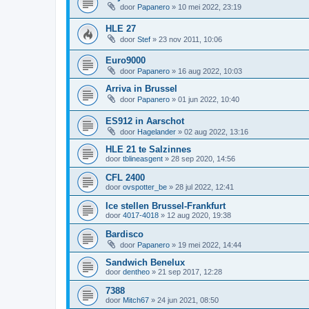
door
Papanero
»
10 mei 2022, 23:19
HLE 27
door
Stef
»
23 nov 2011, 10:06
Euro9000
door
Papanero
»
16 aug 2022, 10:03
Arriva in Brussel
door
Papanero
»
01 jun 2022, 10:40
ES912 in Aarschot
door
Hagelander
»
02 aug 2022, 13:16
HLE 21 te Salzinnes
door
tblineasgent
»
28 sep 2020, 14:56
CFL 2400
door
ovspotter_be
»
28 jul 2022, 12:41
Ice stellen Brussel-Frankfurt
door
4017-4018
»
12 aug 2020, 19:38
Bardisco
door
Papanero
»
19 mei 2022, 14:44
Sandwich Benelux
door
dentheo
»
21 sep 2017, 12:28
7388
door
Mitch67
»
24 jun 2021, 08:50