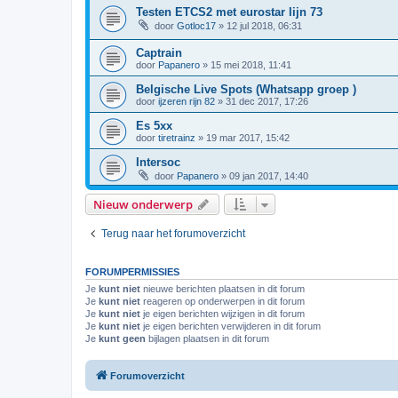
Testen ETCS2 met eurostar lijn 73
door
Gotloc17
»
12 jul 2018, 06:31
Captrain
door
Papanero
»
15 mei 2018, 11:41
Belgische Live Spots (Whatsapp groep )
door
ijzeren rijn 82
»
31 dec 2017, 17:26
Es 5xx
door
tiretrainz
»
19 mar 2017, 15:42
Intersoc
door
Papanero
»
09 jan 2017, 14:40
Nieuw onderwerp
Terug naar het forumoverzicht
FORUMPERMISSIES
Je
kunt niet
nieuwe berichten plaatsen in dit forum
Je
kunt niet
reageren op onderwerpen in dit forum
Je
kunt niet
je eigen berichten wijzigen in dit forum
Je
kunt niet
je eigen berichten verwijderen in dit forum
Je
kunt geen
bijlagen plaatsen in dit forum
Forumoverzicht