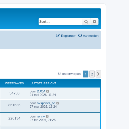
Zoek
Uitgebreid zoeken
Registreer
Aanmelden
1
2
Volgende
84 onderwerpen
WEERGAVES
LAATSTE BERICHT
door
DJCA
54750
21 mei 2026, 11:24
door
ovspotter_be
861636
27 mar 2026, 13:24
door
ronny
226134
27 feb 2026, 21:25