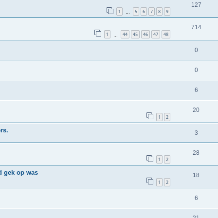
127
1
5
6
7
8
9
…
714
1
44
45
46
47
48
…
0
0
6
20
1
2
rs.
3
28
1
2
jd gek op was
18
1
2
6
21