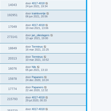
door
4017-4018
14043
24 jun 2021, 19:34
door
trainlovertje
192951
06 jun 2021, 20:56
door
4017-4018
17049
19 mei 2021, 13:06
door
jan_olieslagers
273141
13 apr 2021, 19:00
door
Terminus
18849
16 mar 2021, 22:25
door
Terminus
20313
10 mar 2021, 10:52
door
Nils
16076
05 jan 2021, 13:10
door
Papanero
15978
24 dec 2020, 10:24
door
Papanero
17774
22 okt 2020, 12:32
door
4017-4018
215793
29 jul 2020, 00:33
door
4017-4018
253723