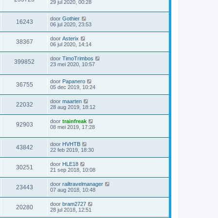
29 jul 2020, 00:28
door
Gothier
16243
06 jul 2020, 23:53
door
Asterix
38367
06 jul 2020, 14:14
door
TimoTrimbos
399852
23 mei 2020, 10:57
door
Papanero
36755
05 dec 2019, 10:24
door
maarten
22032
28 aug 2019, 18:12
door
trainfreak
92903
08 mei 2019, 17:28
door
HVHTB
43842
22 feb 2019, 18:30
door
HLE18
30251
21 sep 2018, 10:08
door
railtravelmanager
23443
07 aug 2018, 10:48
door
bram2727
20280
28 jul 2018, 12:51