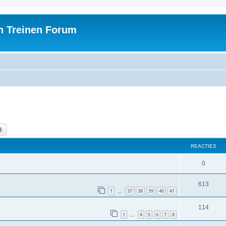
h Treinen Forum
k
Uitgebreid zoeken
REACTIES
0
613
1
37
38
39
40
41
…
114
1
4
5
6
7
8
…