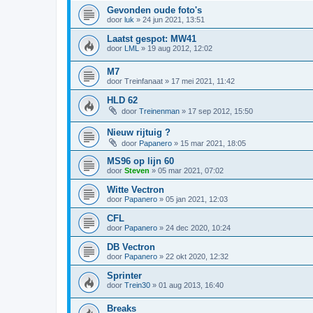
Gevonden oude foto's
door
luk
»
24 jun 2021, 13:51
Laatst gespot: MW41
door
LML
»
19 aug 2012, 12:02
M7
door
Treinfanaat
»
17 mei 2021, 11:42
HLD 62
door
Treinenman
»
17 sep 2012, 15:50
Nieuw rijtuig ?
door
Papanero
»
15 mar 2021, 18:05
MS96 op lijn 60
door
Steven
»
05 mar 2021, 07:02
Witte Vectron
door
Papanero
»
05 jan 2021, 12:03
CFL
door
Papanero
»
24 dec 2020, 10:24
DB Vectron
door
Papanero
»
22 okt 2020, 12:32
Sprinter
door
Trein30
»
01 aug 2013, 16:40
Breaks