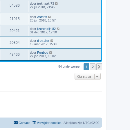
door
trekhaak 73
54586
27 jul 2018, 21:45
door
Asterix
21015
20 jun 2018, 13:57
door
ijzeren rijn 82
20421
31 dec 2017, 17:30
door
tiretrainz
20804
19 mar 2017, 15:42
door
Portbou
43466
27 jan 2017, 13:02
1
2
Volgende
84 onderwerpen
Ga naar
Contact
Verwijder cookies
Alle tijden zijn
UTC+02:00