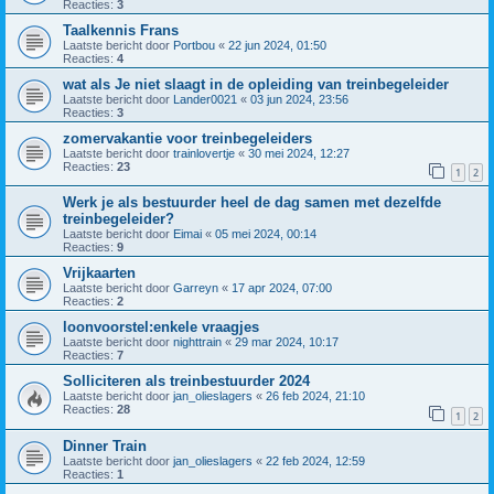
Reacties:
3
Taalkennis Frans
Laatste bericht door
Portbou
«
22 jun 2024, 01:50
Reacties:
4
wat als Je niet slaagt in de opleiding van treinbegeleider
Laatste bericht door
Lander0021
«
03 jun 2024, 23:56
Reacties:
3
zomervakantie voor treinbegeleiders
Laatste bericht door
trainlovertje
«
30 mei 2024, 12:27
Reacties:
23
1
2
Werk je als bestuurder heel de dag samen met dezelfde
treinbegeleider?
Laatste bericht door
Eimai
«
05 mei 2024, 00:14
Reacties:
9
Vrijkaarten
Laatste bericht door
Garreyn
«
17 apr 2024, 07:00
Reacties:
2
loonvoorstel:enkele vraagjes
Laatste bericht door
nighttrain
«
29 mar 2024, 10:17
Reacties:
7
Solliciteren als treinbestuurder 2024
Laatste bericht door
jan_olieslagers
«
26 feb 2024, 21:10
Reacties:
28
1
2
Dinner Train
Laatste bericht door
jan_olieslagers
«
22 feb 2024, 12:59
Reacties:
1