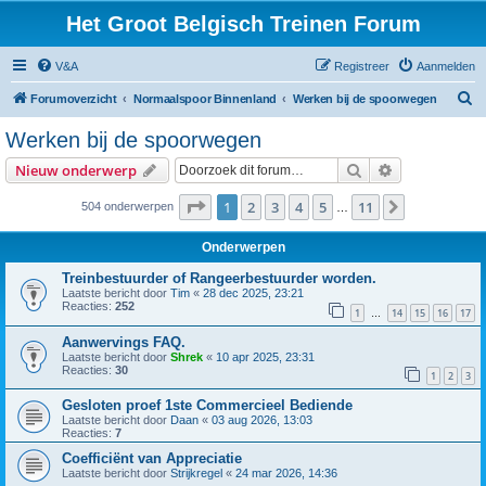
Het Groot Belgisch Treinen Forum
V&A
Registreer
Aanmelden
Z
Forumoverzicht
Normaalspoor Binnenland
Werken bij de spoorwegen
o
Werken bij de spoorwegen
e
Zoek
Uitgebreid z
Nieuw onderwerp
k
Pagina
1
van
11
1
2
3
4
5
11
Volgende
504 onderwerpen
…
Onderwerpen
Treinbestuurder of Rangeerbestuurder worden.
Laatste bericht door
Tim
«
28 dec 2025, 23:21
Reacties:
252
1
14
15
16
17
…
Aanwervings FAQ.
Laatste bericht door
Shrek
«
10 apr 2025, 23:31
Reacties:
30
1
2
3
Gesloten proef 1ste Commercieel Bediende
Laatste bericht door
Daan
«
03 aug 2026, 13:03
Reacties:
7
Coefficiënt van Appreciatie
Laatste bericht door
Strijkregel
«
24 mar 2026, 14:36