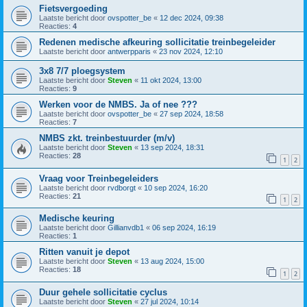
Fietsvergoeding
Laatste bericht door
ovspotter_be
«
12 dec 2024, 09:38
Reacties:
4
Redenen medische afkeuring sollicitatie treinbegeleider
Laatste bericht door
antwerpparis
«
23 nov 2024, 12:10
3x8 7/7 ploegsystem
Laatste bericht door
Steven
«
11 okt 2024, 13:00
Reacties:
9
Werken voor de NMBS. Ja of nee ???
Laatste bericht door
ovspotter_be
«
27 sep 2024, 18:58
Reacties:
7
NMBS zkt. treinbestuurder (m/v)
Laatste bericht door
Steven
«
13 sep 2024, 18:31
Reacties:
28
1
2
Vraag voor Treinbegeleiders
Laatste bericht door
rvdborgt
«
10 sep 2024, 16:20
Reacties:
21
1
2
Medische keuring
Laatste bericht door
Gillianvdb1
«
06 sep 2024, 16:19
Reacties:
1
Ritten vanuit je depot
Laatste bericht door
Steven
«
13 aug 2024, 15:00
Reacties:
18
1
2
Duur gehele sollicitatie cyclus
Laatste bericht door
Steven
«
27 jul 2024, 10:14