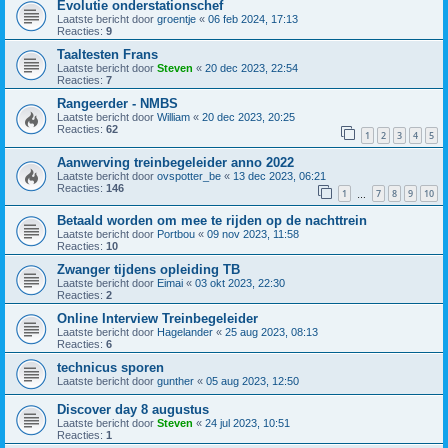
Evolutie onderstationschef
Laatste bericht door
groentje
«
06 feb 2024, 17:13
Reacties:
9
Taaltesten Frans
Laatste bericht door
Steven
«
20 dec 2023, 22:54
Reacties:
7
Rangeerder - NMBS
Laatste bericht door
William
«
20 dec 2023, 20:25
Reacties:
62
1
2
3
4
5
Aanwerving treinbegeleider anno 2022
Laatste bericht door
ovspotter_be
«
13 dec 2023, 06:21
Reacties:
146
1
7
8
9
10
…
Betaald worden om mee te rijden op de nachttrein
Laatste bericht door
Portbou
«
09 nov 2023, 11:58
Reacties:
10
Zwanger tijdens opleiding TB
Laatste bericht door
Eimai
«
03 okt 2023, 22:30
Reacties:
2
Online Interview Treinbegeleider
Laatste bericht door
Hagelander
«
25 aug 2023, 08:13
Reacties:
6
technicus sporen
Laatste bericht door
gunther
«
05 aug 2023, 12:50
Discover day 8 augustus
Laatste bericht door
Steven
«
24 jul 2023, 10:51
Reacties:
1