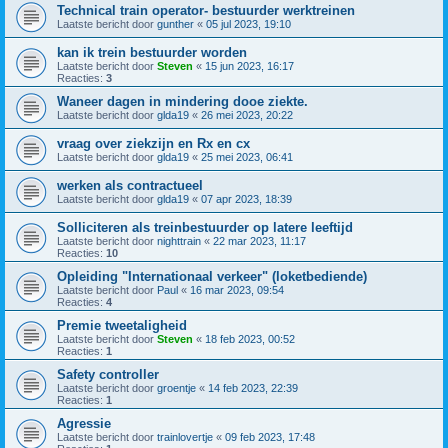
Technical train operator- bestuurder werktreinen
Laatste bericht door
gunther
«
05 jul 2023, 19:10
kan ik trein bestuurder worden
Laatste bericht door
Steven
«
15 jun 2023, 16:17
Reacties:
3
Waneer dagen in mindering dooe ziekte.
Laatste bericht door
glda19
«
26 mei 2023, 20:22
vraag over ziekzijn en Rx en cx
Laatste bericht door
glda19
«
25 mei 2023, 06:41
werken als contractueel
Laatste bericht door
glda19
«
07 apr 2023, 18:39
Solliciteren als treinbestuurder op latere leeftijd
Laatste bericht door
nighttrain
«
22 mar 2023, 11:17
Reacties:
10
Opleiding "Internationaal verkeer" (loketbediende)
Laatste bericht door
Paul
«
16 mar 2023, 09:54
Reacties:
4
Premie tweetaligheid
Laatste bericht door
Steven
«
18 feb 2023, 00:52
Reacties:
1
Safety controller
Laatste bericht door
groentje
«
14 feb 2023, 22:39
Reacties:
1
Agressie
Laatste bericht door
trainlovertje
«
09 feb 2023, 17:48