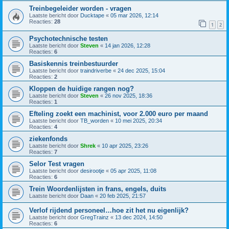
Treinbegeleider worden - vragen
Laatste bericht door
Ducktape
«
05 mar 2026, 12:14
Reacties:
28
1
2
Psychotechnische testen
Laatste bericht door
Steven
«
14 jan 2026, 12:28
Reacties:
6
Basiskennis treinbestuurder
Laatste bericht door
traindriverbe
«
24 dec 2025, 15:04
Reacties:
2
Kloppen de huidige rangen nog?
Laatste bericht door
Steven
«
26 nov 2025, 18:36
Reacties:
1
Efteling zoekt een machinist, voor 2.000 euro per maand
Laatste bericht door
TB_worden
«
10 mei 2025, 20:34
Reacties:
4
ziekenfonds
Laatste bericht door
Shrek
«
10 apr 2025, 23:26
Reacties:
7
Selor Test vragen
Laatste bericht door
desirootje
«
05 apr 2025, 11:08
Reacties:
6
Trein Woordenlijsten in frans, engels, duits
Laatste bericht door
Daan
«
20 feb 2025, 21:57
Verlof rijdend personeel…hoe zit het nu eigenlijk?
Laatste bericht door
GregTrainz
«
13 dec 2024, 14:50
Reacties:
6