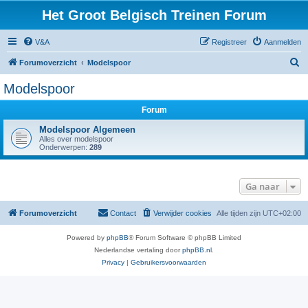
Het Groot Belgisch Treinen Forum
V&A
Registreer
Aanmelden
Z
Forumoverzicht
Modelspoor
o
Modelspoor
e
Forum
k
Modelspoor Algemeen
Alles over modelspoor
Onderwerpen:
289
Ga naar
Forumoverzicht
Contact
Verwijder cookies
Alle tijden zijn
UTC+02:00
Powered by
phpBB
® Forum Software © phpBB Limited
Nederlandse vertaling door
phpBB.nl
.
Privacy
|
Gebruikersvoorwaarden