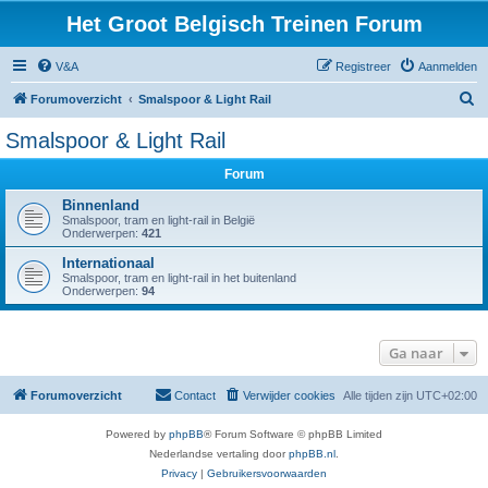
Het Groot Belgisch Treinen Forum
V&A
Registreer
Aanmelden
Z
Forumoverzicht
Smalspoor & Light Rail
o
Smalspoor & Light Rail
e
Forum
k
Binnenland
Smalspoor, tram en light-rail in België
Onderwerpen:
421
Internationaal
Smalspoor, tram en light-rail in het buitenland
Onderwerpen:
94
Ga naar
Forumoverzicht
Contact
Verwijder cookies
Alle tijden zijn
UTC+02:00
Powered by
phpBB
® Forum Software © phpBB Limited
Nederlandse vertaling door
phpBB.nl
.
Privacy
|
Gebruikersvoorwaarden