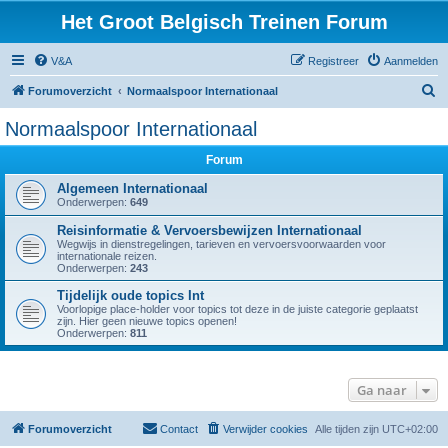
Het Groot Belgisch Treinen Forum
V&A
Registreer
Aanmelden
Z
Forumoverzicht
Normaalspoor Internationaal
o
Normaalspoor Internationaal
e
Forum
k
Algemeen Internationaal
Onderwerpen:
649
Reisinformatie & Vervoersbewijzen Internationaal
Wegwijs in dienstregelingen, tarieven en vervoersvoorwaarden voor
internationale reizen.
Onderwerpen:
243
Tijdelijk oude topics Int
Voorlopige place-holder voor topics tot deze in de juiste categorie geplaatst
zijn. Hier geen nieuwe topics openen!
Onderwerpen:
811
Ga naar
Forumoverzicht
Contact
Verwijder cookies
Alle tijden zijn
UTC+02:00