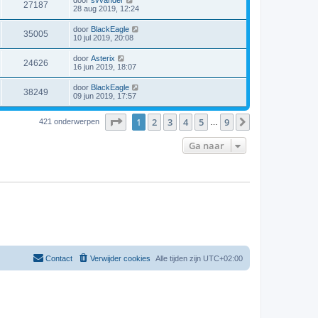
27187
28 aug 2019, 12:24
door
BlackEagle
35005
10 jul 2019, 20:08
door
Asterix
24626
16 jun 2019, 18:07
door
BlackEagle
38249
09 jun 2019, 17:57
Pagina
1
van
9
1
2
3
4
5
9
Volgende
421 onderwerpen
…
Ga naar
Contact
Verwijder cookies
Alle tijden zijn
UTC+02:00