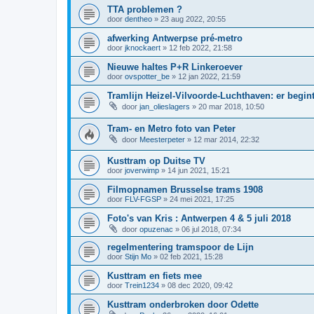
TTA problemen ?
door
dentheo
»
23 aug 2022, 20:55
afwerking Antwerpse pré-metro
door
jknockaert
»
12 feb 2022, 21:58
Nieuwe haltes P+R Linkeroever
door
ovspotter_be
»
12 jan 2022, 21:59
Tramlijn Heizel-Vilvoorde-Luchthaven: er begi
door
jan_olieslagers
»
20 mar 2018, 10:50
Tram- en Metro foto van Peter
door
Meesterpeter
»
12 mar 2014, 22:32
Kusttram op Duitse TV
door
joverwimp
»
14 jun 2021, 15:21
Filmopnamen Brusselse trams 1908
door
FLV-FGSP
»
24 mei 2021, 17:25
Foto's van Kris : Antwerpen 4 & 5 juli 2018
door
opuzenac
»
06 jul 2018, 07:34
regelmentering tramspoor de Lijn
door
Stijn Mo
»
02 feb 2021, 15:28
Kusttram en fiets mee
door
Trein1234
»
08 dec 2020, 09:42
Kusttram onderbroken door Odette