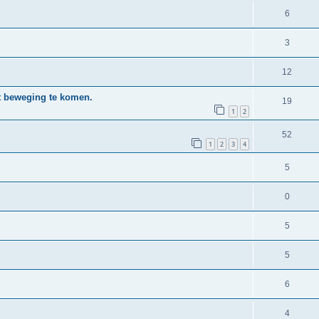
6
3
12
nt beweging te komen.
19
1
2
52
1
2
3
4
5
0
5
5
6
4