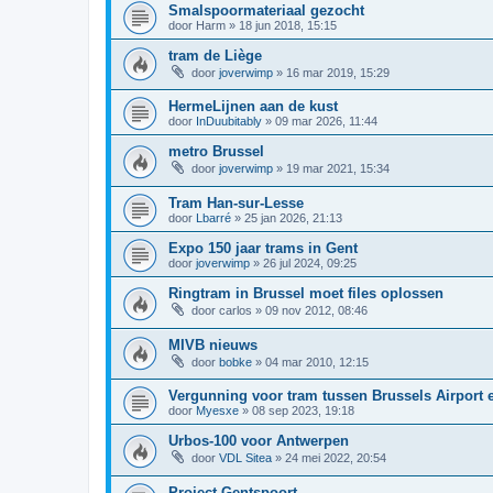
Smalspoormateriaal gezocht
door
Harm
»
18 jun 2018, 15:15
tram de Liège
door
joverwimp
»
16 mar 2019, 15:29
HermeLijnen aan de kust
door
InDuubitably
»
09 mar 2026, 11:44
metro Brussel
door
joverwimp
»
19 mar 2021, 15:34
Tram Han-sur-Lesse
door
Lbarré
»
25 jan 2026, 21:13
Expo 150 jaar trams in Gent
door
joverwimp
»
26 jul 2024, 09:25
Ringtram in Brussel moet files oplossen
door
carlos
»
09 nov 2012, 08:46
MIVB nieuws
door
bobke
»
04 mar 2010, 12:15
Vergunning voor tram tussen Brussels Airport 
door
Myesxe
»
08 sep 2023, 19:18
Urbos-100 voor Antwerpen
door
VDL Sitea
»
24 mei 2022, 20:54
Project Gentspoort