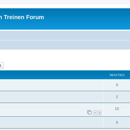
h Treinen Forum
k
Uitgebreid zoeken
REACTIES
0
2
15
1
2
6