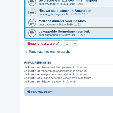
Belgische Garratts 600mm smalspoor
door
svvander
»
26 aug 2019, 19:59
Nieuwe stelplaatsen in Antwerpen
door
jan_olieslagers
»
05 okt 2018, 17:51
Metrobestuurder voor de Mivb
door
dagupan
»
16 jun 2019, 11:32
gekoppelde Hermelijnen een feit.
door
ostbahnhof
»
03 nov 2017, 19:22
Nieuw onderwerp
Terug naar het forumoverzicht
FORUMPERMISSIES
Je
kunt niet
nieuwe berichten plaatsen in dit forum
Je
kunt niet
reageren op onderwerpen in dit forum
Je
kunt niet
je eigen berichten wijzigen in dit forum
Je
kunt niet
je eigen berichten verwijderen in dit forum
Je
kunt geen
bijlagen plaatsen in dit forum
Forumoverzicht