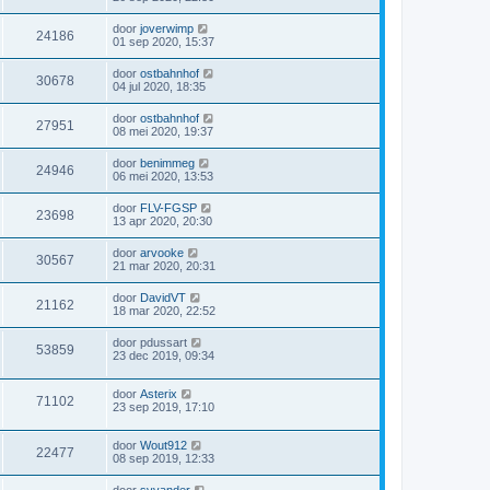
door
joverwimp
24186
01 sep 2020, 15:37
door
ostbahnhof
30678
04 jul 2020, 18:35
door
ostbahnhof
27951
08 mei 2020, 19:37
door
benimmeg
24946
06 mei 2020, 13:53
door
FLV-FGSP
23698
13 apr 2020, 20:30
door
arvooke
30567
21 mar 2020, 20:31
door
DavidVT
21162
18 mar 2020, 22:52
door
pdussart
53859
23 dec 2019, 09:34
door
Asterix
71102
23 sep 2019, 17:10
door
Wout912
22477
08 sep 2019, 12:33
door
svvander