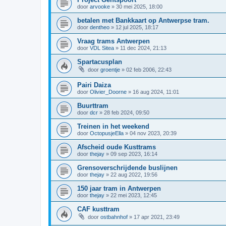
door
arvooke
»
30 mei 2025, 18:00
betalen met Bankkaart op Antwerpse tram.
door
dentheo
»
12 jul 2025, 18:17
Vraag trams Antwerpen
door
VDL Sitea
»
11 dec 2024, 21:13
Spartacusplan
door
groentje
»
02 feb 2006, 22:43
Pairi Daiza
door
Olivier_Doorne
»
16 aug 2024, 11:01
Buurttram
door
dcr
»
28 feb 2024, 09:50
Treinen in het weekend
door
OctopusjeElla
»
04 nov 2023, 20:39
Afscheid oude Kusttrams
door
thejay
»
09 sep 2023, 16:14
Grensoverschrijdende buslijnen
door
thejay
»
22 aug 2022, 19:56
150 jaar tram in Antwerpen
door
thejay
»
22 mei 2023, 12:45
CAF kusttram
door
ostbahnhof
»
17 apr 2021, 23:49