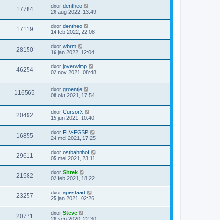
door
dentheo
17784
26 aug 2022, 13:49
door
dentheo
17119
14 feb 2022, 22:08
door
wbrm
28150
16 jan 2022, 12:04
door
joverwimp
46254
02 nov 2021, 08:48
door
groentje
116565
08 okt 2021, 17:54
door
CursorX
20492
15 jun 2021, 10:40
door
FLV-FGSP
16855
24 mei 2021, 17:25
door
ostbahnhof
29611
05 mei 2021, 23:11
door
Shrek
21582
02 feb 2021, 18:22
door
apestaart
23257
25 jan 2021, 02:26
door
Steve
20771
26 sep 2020, 22:30