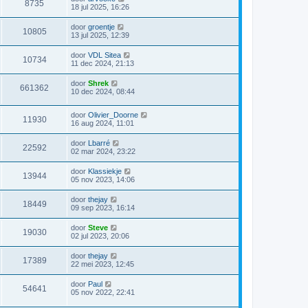
8735
18 jul 2025, 16:26
door
groentje
10805
13 jul 2025, 12:39
door
VDL Sitea
10734
11 dec 2024, 21:13
door
Shrek
661362
10 dec 2024, 08:44
door
Olivier_Doorne
11930
16 aug 2024, 11:01
door
Lbarré
22592
02 mar 2024, 23:22
door
Klassiekje
13944
05 nov 2023, 14:06
door
thejay
18449
09 sep 2023, 16:14
door
Steve
19030
02 jul 2023, 20:06
door
thejay
17389
22 mei 2023, 12:45
door
Paul
54641
05 nov 2022, 22:41