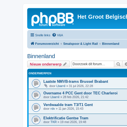
Het Groot Belgisc
Snelle links
V&A
Forumoverzicht
Smalspoor & Light Rail
Binnenland
Binnenland
Zoe
Nieuw onderwerp
ONDERWERPEN
Laatste NMVB-trams Brussel Brabant
door
Lbarré
»
31 jul 2026, 22:28
Overname 4 PCC Gent door TEC Charleroi
door
Lbarré
»
28 feb 2026, 21:42
Verdwaalde tram T3/T1 Gent
door
rdv
»
11 jan 2026, 15:43
Elektrificatie Gentse Tram
door
TKR
»
19 mei 2026, 19:48