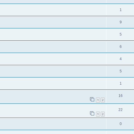
1
9
5
6
4
5
1
16
1
2
22
1
2
0