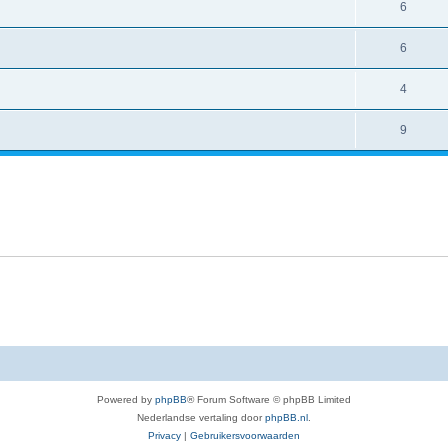
6
6
4
9
Powered by
phpBB
® Forum Software © phpBB Limited
Nederlandse vertaling door
phpBB.nl
.
Privacy
|
Gebruikersvoorwaarden