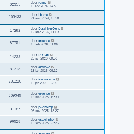
door
ronny
62355
11 apr 2026, 14:51
door
Lbarré
165433
21 mar 2026, 18:39
door
BusdriverGent
17292
12 mar 2026, 14:03
door
groentje
87751
18 feb 2026, 01:09
door
DR-fan
14233
26 jan 2026, 09:56
door
arvooke
87318
13 jan 2026, 06:17
door
trainlovertje
281226
11 jan 2026, 16:50
door
groentje
369349
18 nov 2025, 19:30
door
joverwimp
31187
08 nov 2025, 18:27
door
ostbahnhof
96928
10 sep 2025, 23:26
door
arvooke