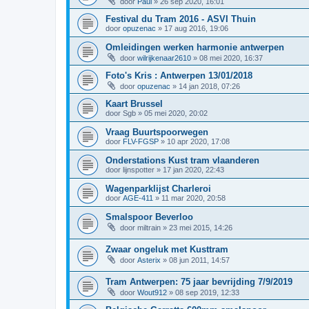
door
Paul
»
26 sep 2020, 16:01
Festival du Tram 2016 - ASVI Thuin
door
opuzenac
»
17 aug 2016, 19:06
Omleidingen werken harmonie antwerpen
door
wilrijkenaar2610
»
08 mei 2020, 16:37
Foto's Kris : Antwerpen 13/01/2018
door
opuzenac
»
14 jan 2018, 07:26
Kaart Brussel
door
Sgb
»
05 mei 2020, 20:02
Vraag Buurtspoorwegen
door
FLV-FGSP
»
10 apr 2020, 17:08
Onderstations Kust tram vlaanderen
door
lijnspotter
»
17 jan 2020, 22:43
Wagenparklijst Charleroi
door
AGE-411
»
11 mar 2020, 20:58
Smalspoor Beverloo
door
miltrain
»
23 mei 2015, 14:26
Zwaar ongeluk met Kusttram
door
Asterix
»
08 jun 2011, 14:57
Tram Antwerpen: 75 jaar bevrijding 7/9/2019
door
Wout912
»
08 sep 2019, 12:33