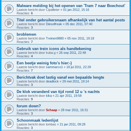
Malware melding bij het openen van 'Tram 7 naar Boechout'
Laatste bericht door
Cipallieter
«
01 jan 2012, 15:16
Reacties:
6
Titel onder gebruikersnaam afhankelijk van het aantal posts
Laatste bericht door
Dieselfreak
«
05 dec 2011, 07:40
Reacties:
3
broblemen
Laatste bericht door
Treinen9880
«
05 nov 2011, 19:18
Reacties:
7
Gebruik van trein icons als handtekening
Laatste bericht door
kuba.g
«
26 sep 2011, 22:48
Reacties:
4
Een beetje weinig foto's hier:-)
Laatste bericht door
sammarco1
«
18 jul 2011, 22:28
Reacties:
7
Berichtvak doet lastig vanaf een bepaalde lengte
Laatste bericht door
deadlock
«
29 mei 2011, 19:14
Reacties:
3
De klok veranderd van tijd rond 12 u 's nachts
Laatste bericht door
kika
«
21 apr 2011, 19:58
Reacties:
9
forum down?
Laatste bericht door
Schaap
«
28 mar 2011, 16:31
Reacties:
3
Schoonmaak ledenlijst
Laatste bericht door
lombas
«
21 jan 2011, 09:28
Reacties:
3