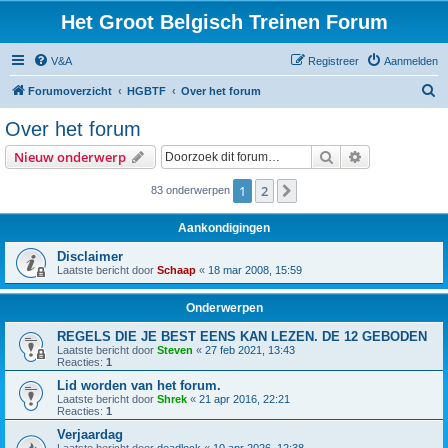
Het Groot Belgisch Treinen Forum
V&A
Registreer
Aanmelden
Z
Forumoverzicht
HGBTF
Over het forum
o
Over het forum
e
Zoek
Uitgebreid z
Nieuw onderwerp
k
1
2
Volgende
83 onderwerpen
Aankondigingen
Disclaimer
Laatste bericht door
Schaap
«
18 mar 2008, 15:59
Onderwerpen
REGELS DIE JE BEST EENS KAN LEZEN. DE 12 GEBODEN
Laatste bericht door
Steven
«
27 feb 2021, 13:43
Reacties:
1
Lid worden van het forum.
Laatste bericht door
Shrek
«
21 apr 2016, 22:21
Reacties:
1
Verjaardag