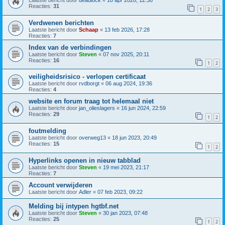
Laatste bericht door
deadlock
«
10 apr 2026, 12:38
Reacties:
31
1
2
3
Verdwenen berichten
Laatste bericht door
Schaap
«
13 feb 2026, 17:28
Reacties:
7
Index van de verbindingen
Laatste bericht door
Steven
«
07 nov 2025, 20:11
Reacties:
16
1
2
veiligheidsrisico - verlopen certificaat
Laatste bericht door
rvdborgt
«
06 aug 2024, 19:36
Reacties:
4
website en forum traag tot helemaal niet
Laatste bericht door
jan_olieslagers
«
16 jun 2024, 22:59
Reacties:
29
1
2
foutmelding
Laatste bericht door
overweg13
«
18 jun 2023, 20:49
Reacties:
15
1
2
Hyperlinks openen in nieuw tabblad
Laatste bericht door
Steven
«
19 mei 2023, 21:17
Reacties:
7
Account verwijderen
Laatste bericht door
Adler
«
07 feb 2023, 09:22
Melding bij intypen hgtbf.net
Laatste bericht door
Steven
«
30 jan 2023, 07:48
Reacties:
25
1
2