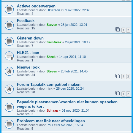
Actieve onderwerpen
Laatste bericht door
DDietzen
«
09 okt 2022, 22:48
Reacties:
4
Feedback
Laatste bericht door
Steven
«
28 jun 2022, 13:01
Reacties:
15
1
2
Gisteren down
Laatste bericht door
trainfreak
«
29 jul 2021, 18:17
Reacties:
7
HLE21 - ban
Laatste bericht door
Shrek
«
14 apr 2021, 11:10
Reacties:
1
Nieuwe look
Laatste bericht door
Steven
«
23 feb 2021, 14:45
Reacties:
24
1
2
Forum Tapatalk compatibel maken
Laatste bericht door
nick
«
28 dec 2020, 20:24
Reacties:
28
1
2
Bepaalde plaatsnamen/woorden niet kunnen opzoeken
wegens te kort
Laatste bericht door
Schaap
«
01 nov 2020, 21:04
Reacties:
3
Probleem met link naar afbeeldingen
Laatste bericht door
Paul
«
09 okt 2020, 15:34
Reacties:
5