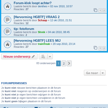
Forum-klok loopt achter?
Laatste bericht door
dentheo
«
02 nov 2010, 10:57
Reacties:
27
1
2
[Hervorming HGBTF] VRAAG 2
Laatste bericht door
Schaap
«
12 okt 2010, 21:51
Reacties:
12
tip: fotoforum
Laatste bericht door
Shrek
«
04 okt 2010, 08:45
Reacties:
2
[Hervorming HGBTF] LEES MIJ
Laatste bericht door
trainfreak
«
20 sep 2010, 23:14
Reacties:
27
1
2
Nieuw onderwerp
1
2
Volgende
83 onderwerpen
Ga naar
FORUMPERMISSIES
Je
kunt niet
nieuwe berichten plaatsen in dit forum
Je
kunt niet
reageren op onderwerpen in dit forum
Je
kunt niet
je eigen berichten wijzigen in dit forum
Je
kunt niet
je eigen berichten verwijderen in dit forum
Je
kunt geen
bijlagen plaatsen in dit forum