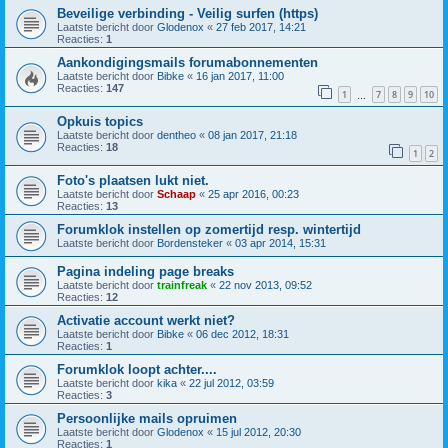
Beveilige verbinding - Veilig surfen (https)
Laatste bericht door
Glodenox
«
27 feb 2017, 14:21
Reacties:
1
Aankondigingsmails forumabonnementen
Laatste bericht door
Bibke
«
16 jan 2017, 11:00
Reacties:
147
1
7
8
9
10
…
Opkuis topics
Laatste bericht door
dentheo
«
08 jan 2017, 21:18
Reacties:
18
1
2
Foto's plaatsen lukt niet.
Laatste bericht door
Schaap
«
25 apr 2016, 00:23
Reacties:
13
Forumklok instellen op zomertijd resp. wintertijd
Laatste bericht door
Bordensteker
«
03 apr 2014, 15:31
Pagina indeling page breaks
Laatste bericht door
trainfreak
«
22 nov 2013, 09:52
Reacties:
12
Activatie account werkt niet?
Laatste bericht door
Bibke
«
06 dec 2012, 18:31
Reacties:
1
Forumklok loopt achter....
Laatste bericht door
kika
«
22 jul 2012, 03:59
Reacties:
3
Persoonlijke mails opruimen
Laatste bericht door
Glodenox
«
15 jul 2012, 20:30
Reacties:
1