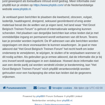
juist geweigerd als toelaatbare inhoud en/of gedrag. Meer informatie over
phpBB kun je vinden op
https://www.phpbb.com/
of de Nederlandstalige
website
www.phpbb.nl
.
Je verklaart geen berichten te plaatsen die kwetsend, obsceen, vulgair,
lasterlijk, haatdragend, dreigend, seksueel georiënteerd of enig ander
materiaal bevat die de wetten van je eigen land, het land waar “Het Groot
Belgisch Treinen Forum” is gehost of internationale wetgeving kunnen
schenden. Het plaatsen van dergelijke berichten kan ertoe leiden dat je met
onmiddellijke ingang en permanent wordt verbannen van dit forum. Tevens
kan je provider worden ingelicht. De IP-adressen van alle berichten worden
opgeslagen om deze voorwaarden te kunnen waarborgen. Je gaat er mee
akkoord dat “Het Groot Belgisch Treinen Forum” het recht heeft om ieder
onderwerp te verwijderen, te wijzigen, te sluiten of te verplaatsen wanneer zij
dit nodig achten. Als gebruiker ga je ermee akkoord, dat de informatie die je bij
ons invoert wordt opgeslagen in een database. Hoewel deze informatie niet
aan een derde partij zal worden verstrekt zónder je toestemming, kan “Het
Groot Belgisch Treinen Forum” nóch phpBB verantwoordelijk worden
gehouden voor een hackpoging die ertoe kan leiden dat de gegevens
vrijkomen.
Forumoverzicht
Contact
Verwijder cookies
Alle tijden zijn
UTC+02:00
Powered by
phpBB
® Forum Software © phpBB Limited
Nederlandse vertaling door
phpBB.nl
.
Privacy
|
Gebruikersvoorwaarden