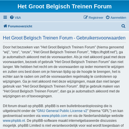
Het Groot Belgisch Treinen Forum
V&A
Registreer
Aanmelden
Z
Forumoverzicht
o
Het Groot Belgisch Treinen Forum - Gebruikersvoorwaarden
e
k
Door het bezoeken van “Het Groot Belgisch Treinen Forum” (hierna genoemd
“wij”, “ons”, “onze”, “Het Groot Belgisch Treinen Forum”, “https://hgbtf.net”), ga
je automatisch akkoord met de voorwaarden. Als je niet akkoord gaat met deze
voorwaarden, bezoek of gebruik “Het Groot Belgisch Treinen Forum” dan niet
langer. We hebben het recht om de voorwaarden op ieder moment te wijzigen
en zullen ons best doen om je hiervan tijdig op de hoogte te brengen, het is
echter aan te raden om zelf de voorwaarden regelmatig te controleren op
wijzigingen. Ga je niet akkoord met deze wijzigingen, maak dan niet langer
gebruik van “Het Groot Belgisch Treinen Forum”. Blijf je gebruik maken van
“Het Groot Belgisch Treinen Forum”, dan ga je automatisch akkoord met de
wijzigingen en of toevoegingen.
Dit forum draait op phpBB. phpBB is een bulletinboardoplossing die is
uitgebracht onder de “
GNU General Public License v2
” (hierna “GPL”) en kan
gedownload worden via
www.phpbb.com
en via de Nederlandstalige website
www.phpbb.nl
. De phpBB-software maakt internetgebaseerde discussies
mogelijk. phpBB Limited is niet verantwoordelijk voor wat wordt toegestaan of