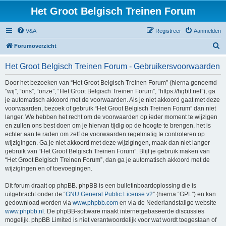
Het Groot Belgisch Treinen Forum
V&A
Registreer
Aanmelden
Z
Forumoverzicht
o
Het Groot Belgisch Treinen Forum - Gebruikersvoorwaarden
e
k
Door het bezoeken van “Het Groot Belgisch Treinen Forum” (hierna genoemd
“wij”, “ons”, “onze”, “Het Groot Belgisch Treinen Forum”, “https://hgbtf.net”), ga
je automatisch akkoord met de voorwaarden. Als je niet akkoord gaat met deze
voorwaarden, bezoek of gebruik “Het Groot Belgisch Treinen Forum” dan niet
langer. We hebben het recht om de voorwaarden op ieder moment te wijzigen
en zullen ons best doen om je hiervan tijdig op de hoogte te brengen, het is
echter aan te raden om zelf de voorwaarden regelmatig te controleren op
wijzigingen. Ga je niet akkoord met deze wijzigingen, maak dan niet langer
gebruik van “Het Groot Belgisch Treinen Forum”. Blijf je gebruik maken van
“Het Groot Belgisch Treinen Forum”, dan ga je automatisch akkoord met de
wijzigingen en of toevoegingen.
Dit forum draait op phpBB. phpBB is een bulletinboardoplossing die is
uitgebracht onder de “
GNU General Public License v2
” (hierna “GPL”) en kan
gedownload worden via
www.phpbb.com
en via de Nederlandstalige website
www.phpbb.nl
. De phpBB-software maakt internetgebaseerde discussies
mogelijk. phpBB Limited is niet verantwoordelijk voor wat wordt toegestaan of