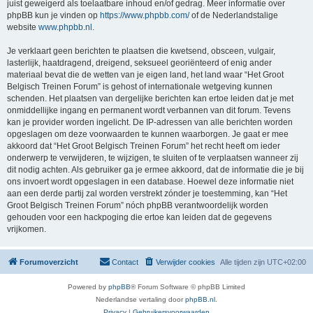
juist geweigerd als toelaatbare inhoud en/of gedrag. Meer informatie over
phpBB kun je vinden op
https://www.phpbb.com/
of de Nederlandstalige
website
www.phpbb.nl
.
Je verklaart geen berichten te plaatsen die kwetsend, obsceen, vulgair,
lasterlijk, haatdragend, dreigend, seksueel georiënteerd of enig ander
materiaal bevat die de wetten van je eigen land, het land waar “Het Groot
Belgisch Treinen Forum” is gehost of internationale wetgeving kunnen
schenden. Het plaatsen van dergelijke berichten kan ertoe leiden dat je met
onmiddellijke ingang en permanent wordt verbannen van dit forum. Tevens
kan je provider worden ingelicht. De IP-adressen van alle berichten worden
opgeslagen om deze voorwaarden te kunnen waarborgen. Je gaat er mee
akkoord dat “Het Groot Belgisch Treinen Forum” het recht heeft om ieder
onderwerp te verwijderen, te wijzigen, te sluiten of te verplaatsen wanneer zij
dit nodig achten. Als gebruiker ga je ermee akkoord, dat de informatie die je bij
ons invoert wordt opgeslagen in een database. Hoewel deze informatie niet
aan een derde partij zal worden verstrekt zónder je toestemming, kan “Het
Groot Belgisch Treinen Forum” nóch phpBB verantwoordelijk worden
gehouden voor een hackpoging die ertoe kan leiden dat de gegevens
vrijkomen.
Forumoverzicht
Contact
Verwijder cookies
Alle tijden zijn
UTC+02:00
Powered by
phpBB
® Forum Software © phpBB Limited
Nederlandse vertaling door
phpBB.nl
.
Privacy
|
Gebruikersvoorwaarden