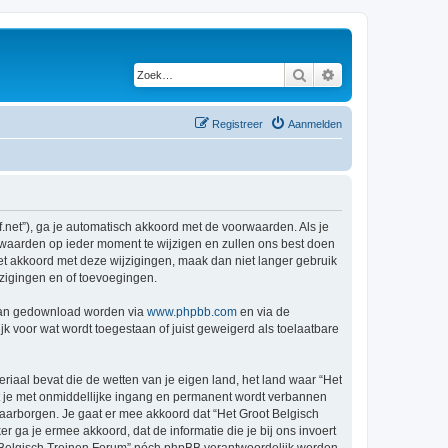
Zoek
Uitgebreid zoeken
Registreer
Aanmelden
f.net”), ga je automatisch akkoord met de voorwaarden. Als je
rwaarden op ieder moment te wijzigen en zullen ons best doen
iet akkoord met deze wijzigingen, maak dan niet langer gebruik
jzigingen en of toevoegingen.
 kan gedownload worden via
www.phpbb.com
en via de
k voor wat wordt toegestaan of juist geweigerd als toelaatbare
eriaal bevat die de wetten van je eigen land, het land waar “Het
at je met onmiddellijke ingang en permanent wordt verbannen
aarborgen. Je gaat er mee akkoord dat “Het Groot Belgisch
er ga je ermee akkoord, dat de informatie die je bij ons invoert