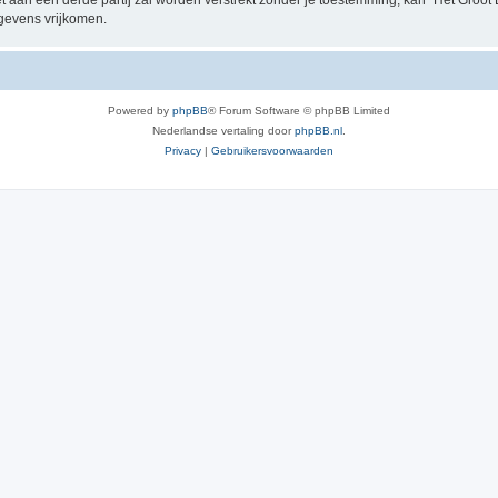
t aan een derde partij zal worden verstrekt zónder je toestemming, kan “Het Groo
gevens vrijkomen.
Powered by
phpBB
® Forum Software © phpBB Limited
Nederlandse vertaling door
phpBB.nl
.
Privacy
|
Gebruikersvoorwaarden