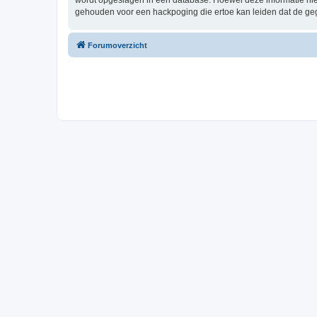
wordt opgeslagen in een database. Hoewel deze informatie nie
gehouden voor een hackpoging die ertoe kan leiden dat de ge
Forumoverzicht