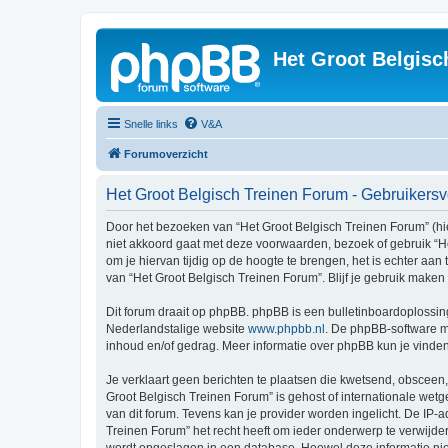
Het Groot Belgisc
Snelle links
V&A
Forumoverzicht
Het Groot Belgisch Treinen Forum - Gebruiker
Door het bezoeken van “Het Groot Belgisch Treinen Forum” (hier
niet akkoord gaat met deze voorwaarden, bezoek of gebruik “H
om je hiervan tijdig op de hoogte te brengen, het is echter aa
van “Het Groot Belgisch Treinen Forum”. Blijf je gebruik make
Dit forum draait op phpBB. phpBB is een bulletinboardoplossing
Nederlandstalige website
www.phpbb.nl
. De phpBB-software ma
inhoud en/of gedrag. Meer informatie over phpBB kun je vinde
Je verklaart geen berichten te plaatsen die kwetsend, obsceen, 
Groot Belgisch Treinen Forum” is gehost of internationale wet
van dit forum. Tevens kan je provider worden ingelicht. De I
Treinen Forum” het recht heeft om ieder onderwerp te verwijderen