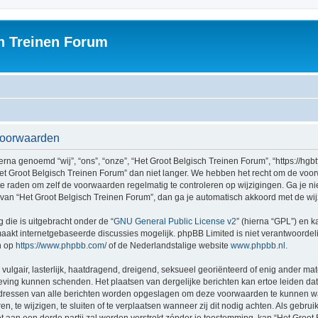
h Treinen Forum
svoorwaarden
na genoemd “wij”, “ons”, “onze”, “Het Groot Belgisch Treinen Forum”, “https://hgbt
et Groot Belgisch Treinen Forum” dan niet langer. We hebben het recht om de voo
n te raden om zelf de voorwaarden regelmatig te controleren op wijzigingen. Ga je n
n van “Het Groot Belgisch Treinen Forum”, dan ga je automatisch akkoord met de wi
 die is uitgebracht onder de “
GNU General Public License v2
” (hierna “GPL”) en
akt internetgebaseerde discussies mogelijk. phpBB Limited is niet verantwoordelij
n op
https://www.phpbb.com/
of de Nederlandstalige website
www.phpbb.nl
.
vulgair, lasterlijk, haatdragend, dreigend, seksueel georiënteerd of enig ander mat
geving kunnen schenden. Het plaatsen van dergelijke berichten kan ertoe leiden d
P-adressen van alle berichten worden opgeslagen om deze voorwaarden te kunnen w
, te wijzigen, te sluiten of te verplaatsen wanneer zij dit nodig achten. Als gebruik