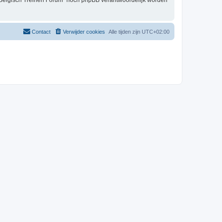
t Belgisch Treinen Forum” nóch phpBB verantwoordelijk worden
Contact
Verwijder cookies
Alle tijden zijn
UTC+02:00