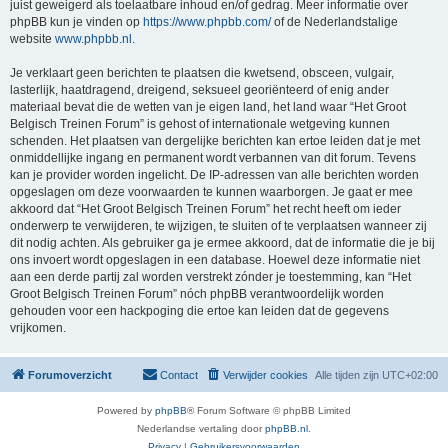
juist geweigerd als toelaatbare inhoud en/of gedrag. Meer informatie over
phpBB kun je vinden op
https://www.phpbb.com/
of de Nederlandstalige
website
www.phpbb.nl
.
Je verklaart geen berichten te plaatsen die kwetsend, obsceen, vulgair,
lasterlijk, haatdragend, dreigend, seksueel georiënteerd of enig ander
materiaal bevat die de wetten van je eigen land, het land waar “Het Groot
Belgisch Treinen Forum” is gehost of internationale wetgeving kunnen
schenden. Het plaatsen van dergelijke berichten kan ertoe leiden dat je met
onmiddellijke ingang en permanent wordt verbannen van dit forum. Tevens
kan je provider worden ingelicht. De IP-adressen van alle berichten worden
opgeslagen om deze voorwaarden te kunnen waarborgen. Je gaat er mee
akkoord dat “Het Groot Belgisch Treinen Forum” het recht heeft om ieder
onderwerp te verwijderen, te wijzigen, te sluiten of te verplaatsen wanneer zij
dit nodig achten. Als gebruiker ga je ermee akkoord, dat de informatie die je bij
ons invoert wordt opgeslagen in een database. Hoewel deze informatie niet
aan een derde partij zal worden verstrekt zónder je toestemming, kan “Het
Groot Belgisch Treinen Forum” nóch phpBB verantwoordelijk worden
gehouden voor een hackpoging die ertoe kan leiden dat de gegevens
vrijkomen.
Forumoverzicht
Contact
Verwijder cookies
Alle tijden zijn
UTC+02:00
Powered by
phpBB
® Forum Software © phpBB Limited
Nederlandse vertaling door
phpBB.nl
.
Privacy
|
Gebruikersvoorwaarden