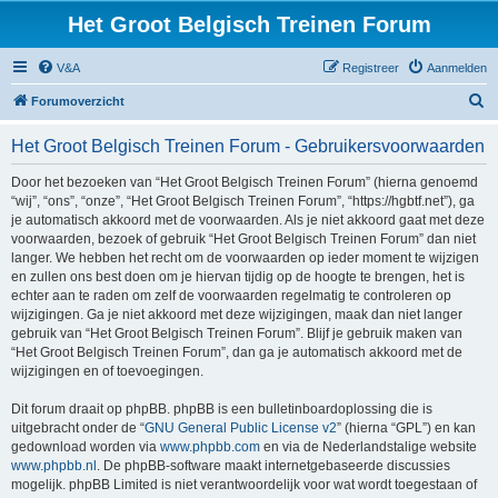
Het Groot Belgisch Treinen Forum
V&A
Registreer
Aanmelden
Z
Forumoverzicht
o
Het Groot Belgisch Treinen Forum - Gebruikersvoorwaarden
e
k
Door het bezoeken van “Het Groot Belgisch Treinen Forum” (hierna genoemd
“wij”, “ons”, “onze”, “Het Groot Belgisch Treinen Forum”, “https://hgbtf.net”), ga
je automatisch akkoord met de voorwaarden. Als je niet akkoord gaat met deze
voorwaarden, bezoek of gebruik “Het Groot Belgisch Treinen Forum” dan niet
langer. We hebben het recht om de voorwaarden op ieder moment te wijzigen
en zullen ons best doen om je hiervan tijdig op de hoogte te brengen, het is
echter aan te raden om zelf de voorwaarden regelmatig te controleren op
wijzigingen. Ga je niet akkoord met deze wijzigingen, maak dan niet langer
gebruik van “Het Groot Belgisch Treinen Forum”. Blijf je gebruik maken van
“Het Groot Belgisch Treinen Forum”, dan ga je automatisch akkoord met de
wijzigingen en of toevoegingen.
Dit forum draait op phpBB. phpBB is een bulletinboardoplossing die is
uitgebracht onder de “
GNU General Public License v2
” (hierna “GPL”) en kan
gedownload worden via
www.phpbb.com
en via de Nederlandstalige website
www.phpbb.nl
. De phpBB-software maakt internetgebaseerde discussies
mogelijk. phpBB Limited is niet verantwoordelijk voor wat wordt toegestaan of