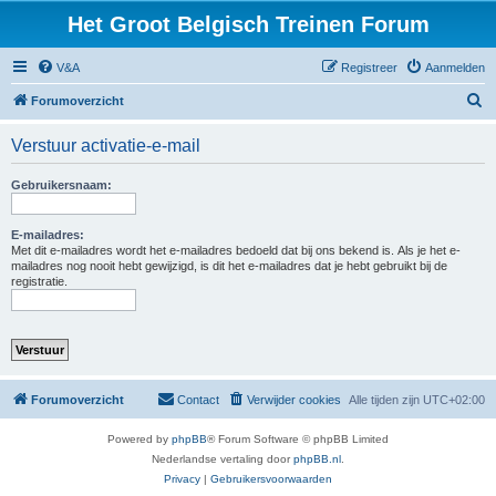
Het Groot Belgisch Treinen Forum
V&A
Registreer
Aanmelden
Z
Forumoverzicht
o
Verstuur activatie-e-mail
e
k
Gebruikersnaam:
E-mailadres:
Met dit e-mailadres wordt het e-mailadres bedoeld dat bij ons bekend is. Als je het e-
mailadres nog nooit hebt gewijzigd, is dit het e-mailadres dat je hebt gebruikt bij de
registratie.
Forumoverzicht
Contact
Verwijder cookies
Alle tijden zijn
UTC+02:00
Powered by
phpBB
® Forum Software © phpBB Limited
Nederlandse vertaling door
phpBB.nl
.
Privacy
|
Gebruikersvoorwaarden