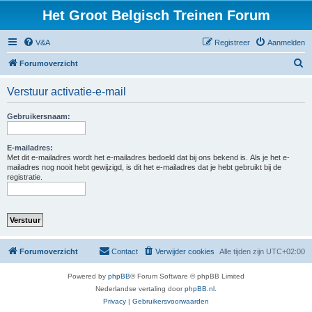
Het Groot Belgisch Treinen Forum
V&A
Registreer
Aanmelden
Z
Forumoverzicht
o
Verstuur activatie-e-mail
e
k
Gebruikersnaam:
E-mailadres:
Met dit e-mailadres wordt het e-mailadres bedoeld dat bij ons bekend is. Als je het e-
mailadres nog nooit hebt gewijzigd, is dit het e-mailadres dat je hebt gebruikt bij de
registratie.
Forumoverzicht
Contact
Verwijder cookies
Alle tijden zijn
UTC+02:00
Powered by
phpBB
® Forum Software © phpBB Limited
Nederlandse vertaling door
phpBB.nl
.
Privacy
|
Gebruikersvoorwaarden