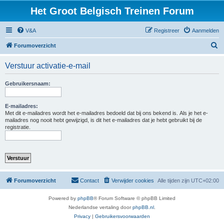
Het Groot Belgisch Treinen Forum
V&A
Registreer
Aanmelden
Z
Forumoverzicht
o
Verstuur activatie-e-mail
e
k
Gebruikersnaam:
E-mailadres:
Met dit e-mailadres wordt het e-mailadres bedoeld dat bij ons bekend is. Als je het e-
mailadres nog nooit hebt gewijzigd, is dit het e-mailadres dat je hebt gebruikt bij de
registratie.
Forumoverzicht
Contact
Verwijder cookies
Alle tijden zijn
UTC+02:00
Powered by
phpBB
® Forum Software © phpBB Limited
Nederlandse vertaling door
phpBB.nl
.
Privacy
|
Gebruikersvoorwaarden