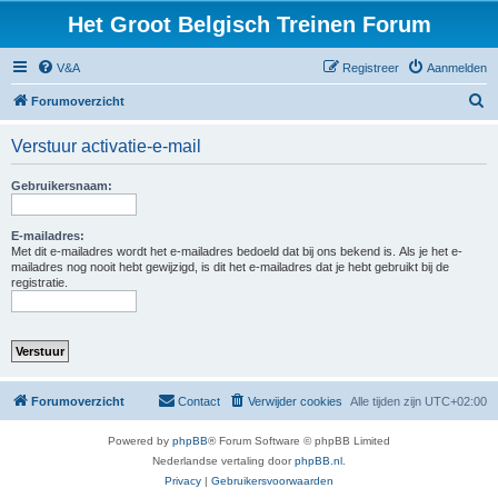
Het Groot Belgisch Treinen Forum
V&A
Registreer
Aanmelden
Z
Forumoverzicht
o
Verstuur activatie-e-mail
e
k
Gebruikersnaam:
E-mailadres:
Met dit e-mailadres wordt het e-mailadres bedoeld dat bij ons bekend is. Als je het e-
mailadres nog nooit hebt gewijzigd, is dit het e-mailadres dat je hebt gebruikt bij de
registratie.
Forumoverzicht
Contact
Verwijder cookies
Alle tijden zijn
UTC+02:00
Powered by
phpBB
® Forum Software © phpBB Limited
Nederlandse vertaling door
phpBB.nl
.
Privacy
|
Gebruikersvoorwaarden