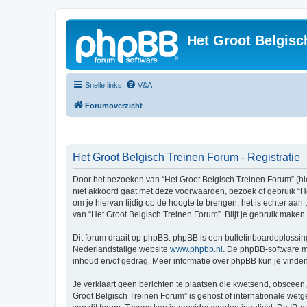
Het Groot Belgisc
Snelle links
V&A
Forumoverzicht
Het Groot Belgisch Treinen Forum - Registratie
Door het bezoeken van “Het Groot Belgisch Treinen Forum” (hier
niet akkoord gaat met deze voorwaarden, bezoek of gebruik “H
om je hiervan tijdig op de hoogte te brengen, het is echter aa
van “Het Groot Belgisch Treinen Forum”. Blijf je gebruik make
Dit forum draait op phpBB. phpBB is een bulletinboardoplossing
Nederlandstalige website
www.phpbb.nl
. De phpBB-software ma
inhoud en/of gedrag. Meer informatie over phpBB kun je vinde
Je verklaart geen berichten te plaatsen die kwetsend, obsceen, 
Groot Belgisch Treinen Forum” is gehost of internationale wet