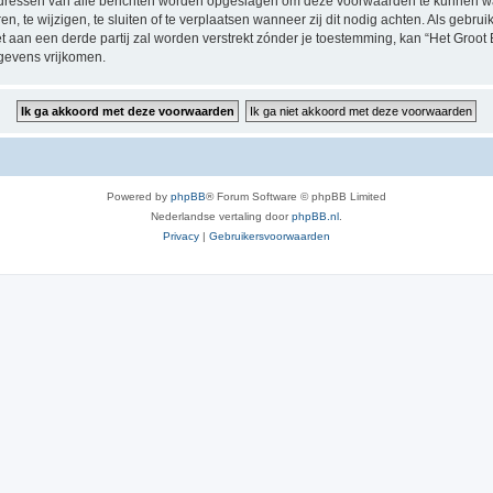
P-adressen van alle berichten worden opgeslagen om deze voorwaarden te kunnen w
, te wijzigen, te sluiten of te verplaatsen wanneer zij dit nodig achten. Als gebruik
t aan een derde partij zal worden verstrekt zónder je toestemming, kan “Het Groo
gevens vrijkomen.
Powered by
phpBB
® Forum Software © phpBB Limited
Nederlandse vertaling door
phpBB.nl
.
Privacy
|
Gebruikersvoorwaarden