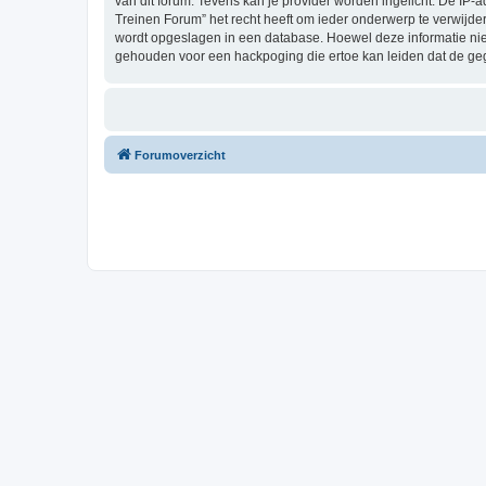
van dit forum. Tevens kan je provider worden ingelicht. De I
Treinen Forum” het recht heeft om ieder onderwerp te verwijderen
wordt opgeslagen in een database. Hoewel deze informatie nie
gehouden voor een hackpoging die ertoe kan leiden dat de ge
Forumoverzicht