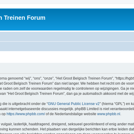
h Treinen Forum
na genoemd “wij”, “ons”, “onze”, “Het Groot Belgisch Treinen Forum”, “https://hgbt
et Groot Belgisch Treinen Forum” dan niet langer. We hebben het recht om de voo
n te raden om zelf de voorwaarden regelmatig te controleren op wijzigingen. Ga je n
n van “Het Groot Belgisch Treinen Forum”, dan ga je automatisch akkoord met de wi
 die is uitgebracht onder de “
GNU General Public License v2
” (hierna “GPL”) en
akt internetgebaseerde discussies mogelijk. phpBB Limited is niet verantwoordelij
n op
https://www.phpbb.com/
of de Nederlandstalige website
www.phpbb.nl
.
vulgair, lasterlijk, haatdragend, dreigend, seksueel georiënteerd of enig ander mat
geving kunnen schenden. Het plaatsen van dergelijke berichten kan ertoe leiden d