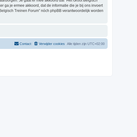
aarborgen. Je gaat er mee akkoord dat “Het Groot Belgisch
er ga je ermee akkoord, dat de informatie die je bij ons invoert
t Belgisch Treinen Forum” nóch phpBB verantwoordelijk worden
Contact
Verwijder cookies
Alle tijden zijn
UTC+02:00