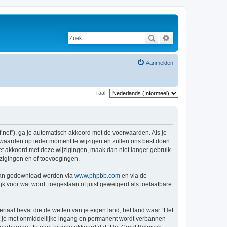
Zoek
Uitgebreid zoeken
Aanmelden
Taal:
f.net”), ga je automatisch akkoord met de voorwaarden. Als je
rwaarden op ieder moment te wijzigen en zullen ons best doen
iet akkoord met deze wijzigingen, maak dan niet langer gebruik
jzigingen en of toevoegingen.
 kan gedownload worden via
www.phpbb.com
en via de
k voor wat wordt toegestaan of juist geweigerd als toelaatbare
eriaal bevat die de wetten van je eigen land, het land waar “Het
at je met onmiddellijke ingang en permanent wordt verbannen