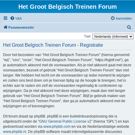
Het Groot Belgisch Treinen Forum
V&A
Aanmelden
Z
Forumoverzicht
o
Taal:
e
Het Groot Belgisch Treinen Forum - Registratie
k
Door het bezoeken van “Het Groot Belgisch Treinen Forum” (hierna genoemd
“wij”, “ons”, “onze”, “Het Groot Belgisch Treinen Forum”, “https://hgbtf.net”), ga
je automatisch akkoord met de voorwaarden. Als je niet akkoord gaat met deze
voorwaarden, bezoek of gebruik “Het Groot Belgisch Treinen Forum” dan niet
langer. We hebben het recht om de voorwaarden op ieder moment te wijzigen
en zullen ons best doen om je hiervan tijdig op de hoogte te brengen, het is
echter aan te raden om zelf de voorwaarden regelmatig te controleren op
wijzigingen. Ga je niet akkoord met deze wijzigingen, maak dan niet langer
gebruik van “Het Groot Belgisch Treinen Forum”. Blijf je gebruik maken van
“Het Groot Belgisch Treinen Forum”, dan ga je automatisch akkoord met de
wijzigingen en of toevoegingen.
Dit forum draait op phpBB. phpBB is een bulletinboardoplossing die is
uitgebracht onder de “
GNU General Public License v2
” (hierna “GPL”) en kan
gedownload worden via
www.phpbb.com
en via de Nederlandstalige website
www.phpbb.nl
. De phpBB-software maakt internetgebaseerde discussies