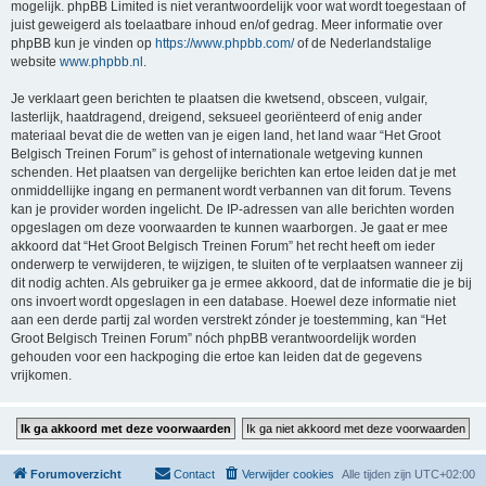
mogelijk. phpBB Limited is niet verantwoordelijk voor wat wordt toegestaan of
juist geweigerd als toelaatbare inhoud en/of gedrag. Meer informatie over
phpBB kun je vinden op
https://www.phpbb.com/
of de Nederlandstalige
website
www.phpbb.nl
.
Je verklaart geen berichten te plaatsen die kwetsend, obsceen, vulgair,
lasterlijk, haatdragend, dreigend, seksueel georiënteerd of enig ander
materiaal bevat die de wetten van je eigen land, het land waar “Het Groot
Belgisch Treinen Forum” is gehost of internationale wetgeving kunnen
schenden. Het plaatsen van dergelijke berichten kan ertoe leiden dat je met
onmiddellijke ingang en permanent wordt verbannen van dit forum. Tevens
kan je provider worden ingelicht. De IP-adressen van alle berichten worden
opgeslagen om deze voorwaarden te kunnen waarborgen. Je gaat er mee
akkoord dat “Het Groot Belgisch Treinen Forum” het recht heeft om ieder
onderwerp te verwijderen, te wijzigen, te sluiten of te verplaatsen wanneer zij
dit nodig achten. Als gebruiker ga je ermee akkoord, dat de informatie die je bij
ons invoert wordt opgeslagen in een database. Hoewel deze informatie niet
aan een derde partij zal worden verstrekt zónder je toestemming, kan “Het
Groot Belgisch Treinen Forum” nóch phpBB verantwoordelijk worden
gehouden voor een hackpoging die ertoe kan leiden dat de gegevens
vrijkomen.
Forumoverzicht
Contact
Verwijder cookies
Alle tijden zijn
UTC+02:00