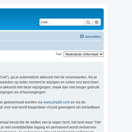
Zoek
Uitgebreid zoeken
Aanmelden
Taal:
f.net”), ga je automatisch akkoord met de voorwaarden. Als je
rwaarden op ieder moment te wijzigen en zullen ons best doen
iet akkoord met deze wijzigingen, maak dan niet langer gebruik
jzigingen en of toevoegingen.
 kan gedownload worden via
www.phpbb.com
en via de
k voor wat wordt toegestaan of juist geweigerd als toelaatbare
eriaal bevat die de wetten van je eigen land, het land waar “Het
at je met onmiddellijke ingang en permanent wordt verbannen