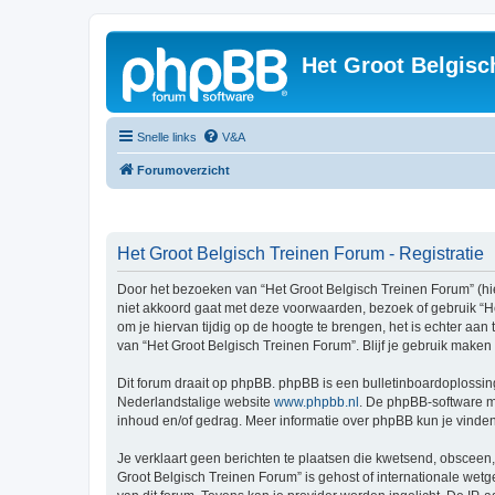
Het Groot Belgisc
Snelle links
V&A
Forumoverzicht
Het Groot Belgisch Treinen Forum - Registratie
Door het bezoeken van “Het Groot Belgisch Treinen Forum” (hier
niet akkoord gaat met deze voorwaarden, bezoek of gebruik “H
om je hiervan tijdig op de hoogte te brengen, het is echter aa
van “Het Groot Belgisch Treinen Forum”. Blijf je gebruik make
Dit forum draait op phpBB. phpBB is een bulletinboardoplossing
Nederlandstalige website
www.phpbb.nl
. De phpBB-software ma
inhoud en/of gedrag. Meer informatie over phpBB kun je vinde
Je verklaart geen berichten te plaatsen die kwetsend, obsceen, 
Groot Belgisch Treinen Forum” is gehost of internationale wet