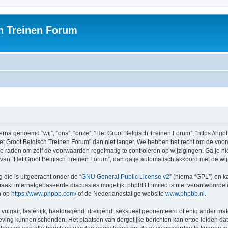
h Treinen Forum
na genoemd “wij”, “ons”, “onze”, “Het Groot Belgisch Treinen Forum”, “https://hgbt
et Groot Belgisch Treinen Forum” dan niet langer. We hebben het recht om de voo
n te raden om zelf de voorwaarden regelmatig te controleren op wijzigingen. Ga je n
n van “Het Groot Belgisch Treinen Forum”, dan ga je automatisch akkoord met de wi
 die is uitgebracht onder de “
GNU General Public License v2
” (hierna “GPL”) en
akt internetgebaseerde discussies mogelijk. phpBB Limited is niet verantwoordelij
n op
https://www.phpbb.com/
of de Nederlandstalige website
www.phpbb.nl
.
vulgair, lasterlijk, haatdragend, dreigend, seksueel georiënteerd of enig ander mat
geving kunnen schenden. Het plaatsen van dergelijke berichten kan ertoe leiden d