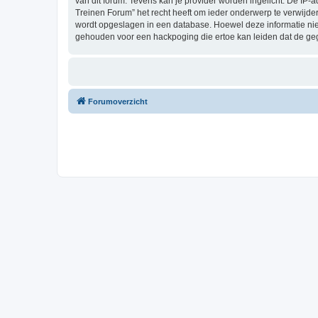
van dit forum. Tevens kan je provider worden ingelicht. De I
Treinen Forum” het recht heeft om ieder onderwerp te verwijderen
wordt opgeslagen in een database. Hoewel deze informatie nie
gehouden voor een hackpoging die ertoe kan leiden dat de ge
Forumoverzicht