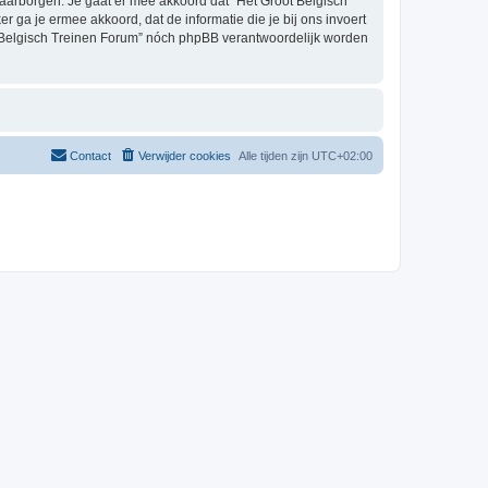
aarborgen. Je gaat er mee akkoord dat “Het Groot Belgisch
er ga je ermee akkoord, dat de informatie die je bij ons invoert
t Belgisch Treinen Forum” nóch phpBB verantwoordelijk worden
Contact
Verwijder cookies
Alle tijden zijn
UTC+02:00