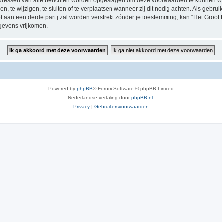
P-adressen van alle berichten worden opgeslagen om deze voorwaarden te kunnen w
, te wijzigen, te sluiten of te verplaatsen wanneer zij dit nodig achten. Als gebruik
t aan een derde partij zal worden verstrekt zónder je toestemming, kan “Het Groo
gevens vrijkomen.
Powered by
phpBB
® Forum Software © phpBB Limited
Nederlandse vertaling door
phpBB.nl
.
Privacy
|
Gebruikersvoorwaarden