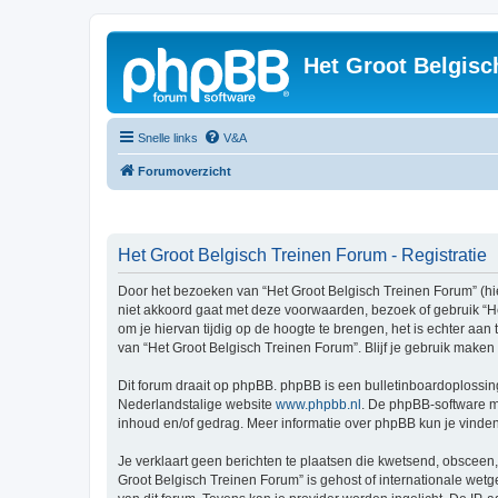
Het Groot Belgisc
Snelle links
V&A
Forumoverzicht
Het Groot Belgisch Treinen Forum - Registratie
Door het bezoeken van “Het Groot Belgisch Treinen Forum” (hier
niet akkoord gaat met deze voorwaarden, bezoek of gebruik “H
om je hiervan tijdig op de hoogte te brengen, het is echter aa
van “Het Groot Belgisch Treinen Forum”. Blijf je gebruik make
Dit forum draait op phpBB. phpBB is een bulletinboardoplossing
Nederlandstalige website
www.phpbb.nl
. De phpBB-software ma
inhoud en/of gedrag. Meer informatie over phpBB kun je vinde
Je verklaart geen berichten te plaatsen die kwetsend, obsceen, 
Groot Belgisch Treinen Forum” is gehost of internationale wet