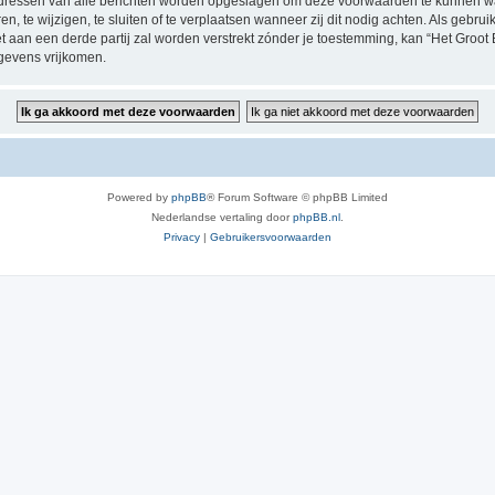
P-adressen van alle berichten worden opgeslagen om deze voorwaarden te kunnen w
, te wijzigen, te sluiten of te verplaatsen wanneer zij dit nodig achten. Als gebruik
t aan een derde partij zal worden verstrekt zónder je toestemming, kan “Het Groo
gevens vrijkomen.
Powered by
phpBB
® Forum Software © phpBB Limited
Nederlandse vertaling door
phpBB.nl
.
Privacy
|
Gebruikersvoorwaarden