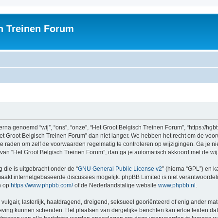
h Treinen Forum
na genoemd “wij”, “ons”, “onze”, “Het Groot Belgisch Treinen Forum”, “https://hgbt
et Groot Belgisch Treinen Forum” dan niet langer. We hebben het recht om de voo
n te raden om zelf de voorwaarden regelmatig te controleren op wijzigingen. Ga je n
n van “Het Groot Belgisch Treinen Forum”, dan ga je automatisch akkoord met de wi
 die is uitgebracht onder de “
GNU General Public License v2
” (hierna “GPL”) en
akt internetgebaseerde discussies mogelijk. phpBB Limited is niet verantwoordelij
n op
https://www.phpbb.com/
of de Nederlandstalige website
www.phpbb.nl
.
vulgair, lasterlijk, haatdragend, dreigend, seksueel georiënteerd of enig ander mat
geving kunnen schenden. Het plaatsen van dergelijke berichten kan ertoe leiden d