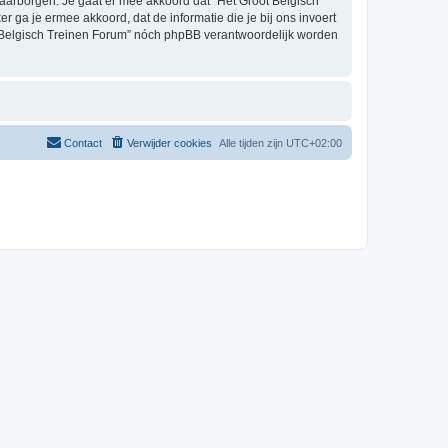
aarborgen. Je gaat er mee akkoord dat “Het Groot Belgisch
er ga je ermee akkoord, dat de informatie die je bij ons invoert
t Belgisch Treinen Forum” nóch phpBB verantwoordelijk worden
Contact
Verwijder cookies
Alle tijden zijn
UTC+02:00