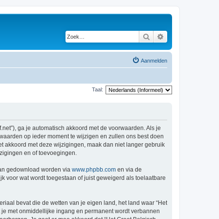
Zoek
Uitgebreid zoeken
Aanmelden
Taal:
f.net”), ga je automatisch akkoord met de voorwaarden. Als je
rwaarden op ieder moment te wijzigen en zullen ons best doen
iet akkoord met deze wijzigingen, maak dan niet langer gebruik
jzigingen en of toevoegingen.
 kan gedownload worden via
www.phpbb.com
en via de
k voor wat wordt toegestaan of juist geweigerd als toelaatbare
eriaal bevat die de wetten van je eigen land, het land waar “Het
at je met onmiddellijke ingang en permanent wordt verbannen