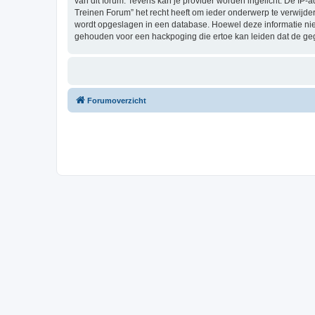
van dit forum. Tevens kan je provider worden ingelicht. De I
Treinen Forum” het recht heeft om ieder onderwerp te verwijderen
wordt opgeslagen in een database. Hoewel deze informatie nie
gehouden voor een hackpoging die ertoe kan leiden dat de ge
Forumoverzicht