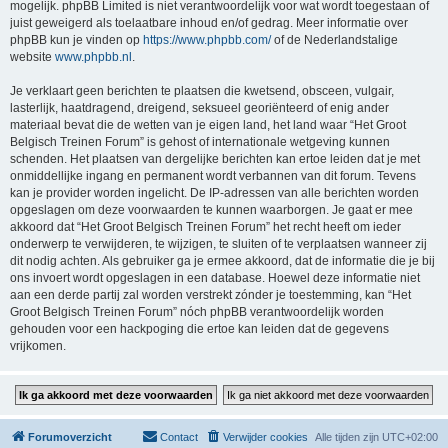
mogelijk. phpBB Limited is niet verantwoordelijk voor wat wordt toegestaan of
juist geweigerd als toelaatbare inhoud en/of gedrag. Meer informatie over
phpBB kun je vinden op
https://www.phpbb.com/
of de Nederlandstalige
website
www.phpbb.nl
.
Je verklaart geen berichten te plaatsen die kwetsend, obsceen, vulgair,
lasterlijk, haatdragend, dreigend, seksueel georiënteerd of enig ander
materiaal bevat die de wetten van je eigen land, het land waar “Het Groot
Belgisch Treinen Forum” is gehost of internationale wetgeving kunnen
schenden. Het plaatsen van dergelijke berichten kan ertoe leiden dat je met
onmiddellijke ingang en permanent wordt verbannen van dit forum. Tevens
kan je provider worden ingelicht. De IP-adressen van alle berichten worden
opgeslagen om deze voorwaarden te kunnen waarborgen. Je gaat er mee
akkoord dat “Het Groot Belgisch Treinen Forum” het recht heeft om ieder
onderwerp te verwijderen, te wijzigen, te sluiten of te verplaatsen wanneer zij
dit nodig achten. Als gebruiker ga je ermee akkoord, dat de informatie die je bij
ons invoert wordt opgeslagen in een database. Hoewel deze informatie niet
aan een derde partij zal worden verstrekt zónder je toestemming, kan “Het
Groot Belgisch Treinen Forum” nóch phpBB verantwoordelijk worden
gehouden voor een hackpoging die ertoe kan leiden dat de gegevens
vrijkomen.
Forumoverzicht
Contact
Verwijder cookies
Alle tijden zijn
UTC+02:00