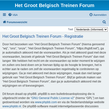
Het Groot Belgisch Treinen Forum
V&A
Aanmelden
Z
Forumoverzicht
o
Taal:
e
Het Groot Belgisch Treinen Forum - Registratie
k
Door het bezoeken van “Het Groot Belgisch Treinen Forum” (hierna genoemd
“wij”, “ons”, “onze”, “Het Groot Belgisch Treinen Forum”, “https://hgbtf.net”), ga
je automatisch akkoord met de voorwaarden. Als je niet akkoord gaat met deze
voorwaarden, bezoek of gebruik “Het Groot Belgisch Treinen Forum” dan niet
langer. We hebben het recht om de voorwaarden op ieder moment te wijzigen
en zullen ons best doen om je hiervan tijdig op de hoogte te brengen, het is
echter aan te raden om zelf de voorwaarden regelmatig te controleren op
wijzigingen. Ga je niet akkoord met deze wijzigingen, maak dan niet langer
gebruik van “Het Groot Belgisch Treinen Forum”. Blijf je gebruik maken van
“Het Groot Belgisch Treinen Forum”, dan ga je automatisch akkoord met de
wijzigingen en of toevoegingen.
Dit forum draait op phpBB. phpBB is een bulletinboardoplossing die is
uitgebracht onder de “
GNU General Public License v2
” (hierna “GPL”) en kan
gedownload worden via
www.phpbb.com
en via de Nederlandstalige website
www.phpbb.nl
. De phpBB-software maakt internetgebaseerde discussies