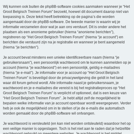
Wij kunnen ook buiten de phpBB-software cookies aanmaken wanneer je “Het
Groot Belgisch Treinen Forum” bezoekt, hoewel dit document daarop niet van
toepassing is. Deze tekst heeft betrekking op de pagina’s die worden
aangemaakt door de phpBB-software. De tweede manier is waarin wij je
informatie verzamelen door wat je aan ons verstuurt. Dit is onder andere het
plaatsen als een anonieme gebruiker (hierna “anonieme berichten”),
registreren op “Het Groot Belgisch Treinen Forum” (hierna “je account”) en
berichten die verstuurd zijn na je registratie en wanneer je bent aangemeld
(hierna “je berichten”).
Je account bevat minstens een unieke identificeerbare naam (hierna “je
gebruikersnaam”), een persoonlijk wachtwoord om te kunnen aanmelden op je
account (hierna “je wachtwoord”) en een persoonlijk, geldig e-mailadres
(hierna “je e-mail”). Je informatie voor je account op “Het Groot Belgisch
Treinen Forum” is beveiligd door de privacywetgeving die geldt in het land
waar dit forum gehost wordt. Alle informatie naast je gebruikersnaam, je
wachtwoord en je e-mailadres die vereist is bij het registratieproces op “Het
Groot Belgisch Treinen Forum” is verplicht of optioneel, dat is een keuze van
“Het Groot Belgisch Treinen Forum”. Je hebt altijd zelf de mogelijkheid te
bepalen welke informatie van je account openbaar wordt weergegeven. Verder
heb je ook de mogelijkheid om in te stellen of je de e-mails die automatisch
worden gemaakt door de phpBB-software wil ontvangen.
Je wachtwoord is versleuteld (en kan niet worden ontsleuteld) waardoor het op
een veilige manier is opgeslagen. Toch is het niet aan te raden dat je hetzelfde
wachtwoord gebruikt op meerdere websites. Je wachtwoord is het middel