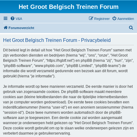
Het Groot Belgisch Treinen Forum
V&A
Registreer
Aanmelden
Z
Forumoverzicht
o
Het Groot Belgisch Treinen Forum - Privacybeleid
e
k
Dit beleid legt in detail uit hoe “Het Groot Belgisch Treinen Forum” samen met
zijn verbonden diensten en bedrijven (hierna “wij”, “ons”, “onze”, “Het Groot
Belgisch Treinen Forum”, “https://hgbtf.net”) en phpBB (hierna “zij”, “hun”, “zijn”,
“phpBB-software”, “www.phpbb.com”, “phpBB Limited”, “phpBB-teams”) de
informatie die wordt verzameld gedurende een bezoek aan dit forum, wordt
gebruikt (hierna “je informatie”).
Je informatie wordt op twee manieren verzameld. De eerste manier is door het
gebruik van zogenaamde cookies. De phpBB-software maakt meerdere
cookies aan (kleine tekstbestanden die naar de tijdelijke internetbestanden
van je computer worden gedownload). De eerste twee cookies bevatten een
indentificatienummer (hierna “user-id”) en een anoniem sessienummer (hierna
“session-id”). Deze twee nummers worden automatisch door de phpBB-
software aan je toegewezen. Een derde cookie zal worden aangemaakt
wanneer je onderwerpen hebt gelezen op “Het Groot Belgisch Treinen Forum”.
Deze cookie wordt gebruikt om op te slaan welke onderwerpen gelezen zijn en
verbetert daarmee je gebruikerservaring.