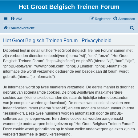
Het Groot Belgisch Treinen Forum
V&A
Registreer
Aanmelden
Z
Forumoverzicht
o
Het Groot Belgisch Treinen Forum - Privacybeleid
e
k
Dit beleid legt in detail uit hoe “Het Groot Belgisch Treinen Forum” samen met
zijn verbonden diensten en bedrijven (hierna “wij”, “ons”, “onze”, “Het Groot
Belgisch Treinen Forum”, “https://hgbtf.net”) en phpBB (hierna “zij”, “hun”, “zijn”,
“phpBB-software”, “www.phpbb.com”, “phpBB Limited”, “phpBB-teams”) de
informatie die wordt verzameld gedurende een bezoek aan dit forum, wordt
gebruikt (hierna “je informatie”).
Je informatie wordt op twee manieren verzameld. De eerste manier is door het
gebruik van zogenaamde cookies. De phpBB-software maakt meerdere
cookies aan (kleine tekstbestanden die naar de tijdelijke internetbestanden
van je computer worden gedownload). De eerste twee cookies bevatten een
indentificatienummer (hierna “user-id”) en een anoniem sessienummer (hierna
“session-id”). Deze twee nummers worden automatisch door de phpBB-
software aan je toegewezen. Een derde cookie zal worden aangemaakt
wanneer je onderwerpen hebt gelezen op “Het Groot Belgisch Treinen Forum”.
Deze cookie wordt gebruikt om op te slaan welke onderwerpen gelezen zijn en
verbetert daarmee je gebruikerservaring.