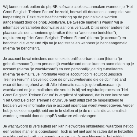
Wij kunnen ook buiten de phpBB-software cookies aanmaken wanneer je “Het
Groot Belgisch Treinen Forum” bezoekt, hoewel dit document daarop niet van
toepassing is. Deze tekst heeft betrekking op de pagina’s die worden
aangemaakt door de phpBB-software. De tweede manier is waarin wij je
informatie verzamelen door wat je aan ons verstuurt. Dit is onder andere het
plaatsen als een anonieme gebruiker (hierna “anonieme berichten”),
registreren op “Het Groot Belgisch Treinen Forum” (hierna “je account”) en
berichten die verstuurd zijn na je registratie en wanneer je bent aangemeld
(hierna “je berichten”).
Je account bevat minstens een unieke identificeerbare naam (hierna “je
gebruikersnaam”), een persoonlijk wachtwoord om te kunnen aanmelden op je
account (hierna “je wachtwoord”) en een persoonlijk, geldig e-mailadres
(hierna “je e-mail”). Je informatie voor je account op “Het Groot Belgisch
Treinen Forum” is beveiligd door de privacywetgeving die geldt in het land
waar dit forum gehost wordt. Alle informatie naast je gebruikersnaam, je
wachtwoord en je e-mailadres die vereist is bij het registratieproces op “Het
Groot Belgisch Treinen Forum” is verplicht of optioneel, dat is een keuze van
“Het Groot Belgisch Treinen Forum”. Je hebt altijd zelf de mogelijkheid te
bepalen welke informatie van je account openbaar wordt weergegeven. Verder
heb je ook de mogelijkheid om in te stellen of je de e-mails die automatisch
worden gemaakt door de phpBB-software wil ontvangen.
Je wachtwoord is versleuteld (en kan niet worden ontsleuteld) waardoor het op
een veilige manier is opgeslagen. Toch is het niet aan te raden dat je hetzelfde
wachtwoord gebruikt op meerdere websites. Je wachtwoord is het middel