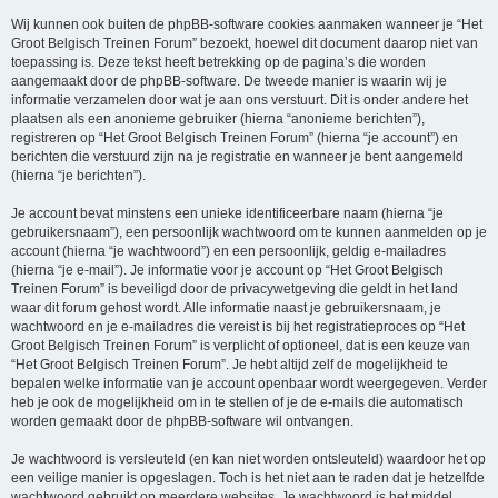
Wij kunnen ook buiten de phpBB-software cookies aanmaken wanneer je “Het
Groot Belgisch Treinen Forum” bezoekt, hoewel dit document daarop niet van
toepassing is. Deze tekst heeft betrekking op de pagina’s die worden
aangemaakt door de phpBB-software. De tweede manier is waarin wij je
informatie verzamelen door wat je aan ons verstuurt. Dit is onder andere het
plaatsen als een anonieme gebruiker (hierna “anonieme berichten”),
registreren op “Het Groot Belgisch Treinen Forum” (hierna “je account”) en
berichten die verstuurd zijn na je registratie en wanneer je bent aangemeld
(hierna “je berichten”).
Je account bevat minstens een unieke identificeerbare naam (hierna “je
gebruikersnaam”), een persoonlijk wachtwoord om te kunnen aanmelden op je
account (hierna “je wachtwoord”) en een persoonlijk, geldig e-mailadres
(hierna “je e-mail”). Je informatie voor je account op “Het Groot Belgisch
Treinen Forum” is beveiligd door de privacywetgeving die geldt in het land
waar dit forum gehost wordt. Alle informatie naast je gebruikersnaam, je
wachtwoord en je e-mailadres die vereist is bij het registratieproces op “Het
Groot Belgisch Treinen Forum” is verplicht of optioneel, dat is een keuze van
“Het Groot Belgisch Treinen Forum”. Je hebt altijd zelf de mogelijkheid te
bepalen welke informatie van je account openbaar wordt weergegeven. Verder
heb je ook de mogelijkheid om in te stellen of je de e-mails die automatisch
worden gemaakt door de phpBB-software wil ontvangen.
Je wachtwoord is versleuteld (en kan niet worden ontsleuteld) waardoor het op
een veilige manier is opgeslagen. Toch is het niet aan te raden dat je hetzelfde
wachtwoord gebruikt op meerdere websites. Je wachtwoord is het middel