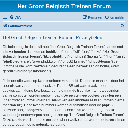
Het Groot Belgisch Treinen Forum
V&A
Registreer
Aanmelden
Z
Forumoverzicht
o
Het Groot Belgisch Treinen Forum - Privacybeleid
e
k
Dit beleid legt in detail uit hoe “Het Groot Belgisch Treinen Forum” samen met
zijn verbonden diensten en bedrijven (hierna “wij”, “ons”, “onze”, “Het Groot
Belgisch Treinen Forum”, “https://hgbtf.net”) en phpBB (hierna “zij”, “hun”, “zijn”,
“phpBB-software”, “www.phpbb.com”, “phpBB Limited”, “phpBB-teams”) de
informatie die wordt verzameld gedurende een bezoek aan dit forum, wordt
gebruikt (hierna “je informatie”).
Je informatie wordt op twee manieren verzameld. De eerste manier is door het
gebruik van zogenaamde cookies. De phpBB-software maakt meerdere
cookies aan (kleine tekstbestanden die naar de tijdelijke internetbestanden
van je computer worden gedownload). De eerste twee cookies bevatten een
indentificatienummer (hierna “user-id”) en een anoniem sessienummer (hierna
“session-id”). Deze twee nummers worden automatisch door de phpBB-
software aan je toegewezen. Een derde cookie zal worden aangemaakt
wanneer je onderwerpen hebt gelezen op “Het Groot Belgisch Treinen Forum”.
Deze cookie wordt gebruikt om op te slaan welke onderwerpen gelezen zijn en
verbetert daarmee je gebruikerservaring.