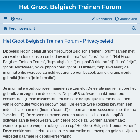
Het Groot Belgisch Treinen Forum
V&A
Registreer
Aanmelden
Z
Forumoverzicht
o
Het Groot Belgisch Treinen Forum - Privacybeleid
e
k
Dit beleid legt in detail uit hoe “Het Groot Belgisch Treinen Forum” samen met
zijn verbonden diensten en bedrijven (hierna “wij”, “ons”, “onze”, “Het Groot
Belgisch Treinen Forum”, “https://hgbtf.net”) en phpBB (hierna “zij”, “hun”, “zijn”,
“phpBB-software”, “www.phpbb.com”, “phpBB Limited”, “phpBB-teams”) de
informatie die wordt verzameld gedurende een bezoek aan dit forum, wordt
gebruikt (hierna “je informatie”).
Je informatie wordt op twee manieren verzameld. De eerste manier is door het
gebruik van zogenaamde cookies. De phpBB-software maakt meerdere
cookies aan (kleine tekstbestanden die naar de tijdelijke internetbestanden
van je computer worden gedownload). De eerste twee cookies bevatten een
indentificatienummer (hierna “user-id”) en een anoniem sessienummer (hierna
“session-id”). Deze twee nummers worden automatisch door de phpBB-
software aan je toegewezen. Een derde cookie zal worden aangemaakt
wanneer je onderwerpen hebt gelezen op “Het Groot Belgisch Treinen Forum”.
Deze cookie wordt gebruikt om op te slaan welke onderwerpen gelezen zijn en
verbetert daarmee je gebruikerservaring.