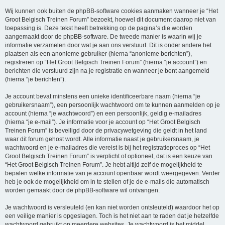
Wij kunnen ook buiten de phpBB-software cookies aanmaken wanneer je “Het
Groot Belgisch Treinen Forum” bezoekt, hoewel dit document daarop niet van
toepassing is. Deze tekst heeft betrekking op de pagina’s die worden
aangemaakt door de phpBB-software. De tweede manier is waarin wij je
informatie verzamelen door wat je aan ons verstuurt. Dit is onder andere het
plaatsen als een anonieme gebruiker (hierna “anonieme berichten”),
registreren op “Het Groot Belgisch Treinen Forum” (hierna “je account”) en
berichten die verstuurd zijn na je registratie en wanneer je bent aangemeld
(hierna “je berichten”).
Je account bevat minstens een unieke identificeerbare naam (hierna “je
gebruikersnaam”), een persoonlijk wachtwoord om te kunnen aanmelden op je
account (hierna “je wachtwoord”) en een persoonlijk, geldig e-mailadres
(hierna “je e-mail”). Je informatie voor je account op “Het Groot Belgisch
Treinen Forum” is beveiligd door de privacywetgeving die geldt in het land
waar dit forum gehost wordt. Alle informatie naast je gebruikersnaam, je
wachtwoord en je e-mailadres die vereist is bij het registratieproces op “Het
Groot Belgisch Treinen Forum” is verplicht of optioneel, dat is een keuze van
“Het Groot Belgisch Treinen Forum”. Je hebt altijd zelf de mogelijkheid te
bepalen welke informatie van je account openbaar wordt weergegeven. Verder
heb je ook de mogelijkheid om in te stellen of je de e-mails die automatisch
worden gemaakt door de phpBB-software wil ontvangen.
Je wachtwoord is versleuteld (en kan niet worden ontsleuteld) waardoor het op
een veilige manier is opgeslagen. Toch is het niet aan te raden dat je hetzelfde
wachtwoord gebruikt op meerdere websites. Je wachtwoord is het middel