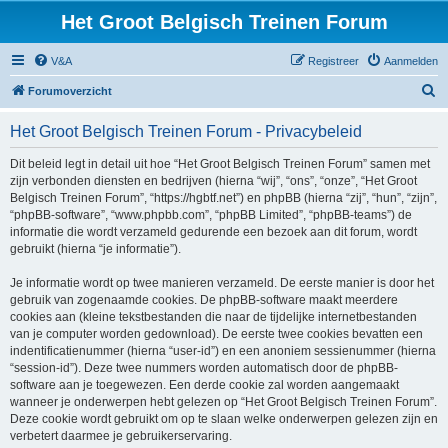
Het Groot Belgisch Treinen Forum
V&A
Registreer
Aanmelden
Z
Forumoverzicht
o
Het Groot Belgisch Treinen Forum - Privacybeleid
e
k
Dit beleid legt in detail uit hoe “Het Groot Belgisch Treinen Forum” samen met
zijn verbonden diensten en bedrijven (hierna “wij”, “ons”, “onze”, “Het Groot
Belgisch Treinen Forum”, “https://hgbtf.net”) en phpBB (hierna “zij”, “hun”, “zijn”,
“phpBB-software”, “www.phpbb.com”, “phpBB Limited”, “phpBB-teams”) de
informatie die wordt verzameld gedurende een bezoek aan dit forum, wordt
gebruikt (hierna “je informatie”).
Je informatie wordt op twee manieren verzameld. De eerste manier is door het
gebruik van zogenaamde cookies. De phpBB-software maakt meerdere
cookies aan (kleine tekstbestanden die naar de tijdelijke internetbestanden
van je computer worden gedownload). De eerste twee cookies bevatten een
indentificatienummer (hierna “user-id”) en een anoniem sessienummer (hierna
“session-id”). Deze twee nummers worden automatisch door de phpBB-
software aan je toegewezen. Een derde cookie zal worden aangemaakt
wanneer je onderwerpen hebt gelezen op “Het Groot Belgisch Treinen Forum”.
Deze cookie wordt gebruikt om op te slaan welke onderwerpen gelezen zijn en
verbetert daarmee je gebruikerservaring.