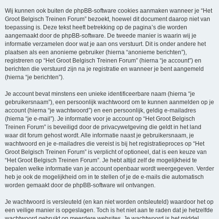
Wij kunnen ook buiten de phpBB-software cookies aanmaken wanneer je “Het
Groot Belgisch Treinen Forum” bezoekt, hoewel dit document daarop niet van
toepassing is. Deze tekst heeft betrekking op de pagina’s die worden
aangemaakt door de phpBB-software. De tweede manier is waarin wij je
informatie verzamelen door wat je aan ons verstuurt. Dit is onder andere het
plaatsen als een anonieme gebruiker (hierna “anonieme berichten”),
registreren op “Het Groot Belgisch Treinen Forum” (hierna “je account”) en
berichten die verstuurd zijn na je registratie en wanneer je bent aangemeld
(hierna “je berichten”).
Je account bevat minstens een unieke identificeerbare naam (hierna “je
gebruikersnaam”), een persoonlijk wachtwoord om te kunnen aanmelden op je
account (hierna “je wachtwoord”) en een persoonlijk, geldig e-mailadres
(hierna “je e-mail”). Je informatie voor je account op “Het Groot Belgisch
Treinen Forum” is beveiligd door de privacywetgeving die geldt in het land
waar dit forum gehost wordt. Alle informatie naast je gebruikersnaam, je
wachtwoord en je e-mailadres die vereist is bij het registratieproces op “Het
Groot Belgisch Treinen Forum” is verplicht of optioneel, dat is een keuze van
“Het Groot Belgisch Treinen Forum”. Je hebt altijd zelf de mogelijkheid te
bepalen welke informatie van je account openbaar wordt weergegeven. Verder
heb je ook de mogelijkheid om in te stellen of je de e-mails die automatisch
worden gemaakt door de phpBB-software wil ontvangen.
Je wachtwoord is versleuteld (en kan niet worden ontsleuteld) waardoor het op
een veilige manier is opgeslagen. Toch is het niet aan te raden dat je hetzelfde
wachtwoord gebruikt op meerdere websites. Je wachtwoord is het middel