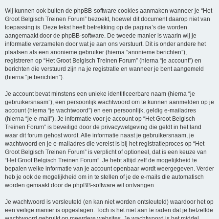
Wij kunnen ook buiten de phpBB-software cookies aanmaken wanneer je “Het
Groot Belgisch Treinen Forum” bezoekt, hoewel dit document daarop niet van
toepassing is. Deze tekst heeft betrekking op de pagina’s die worden
aangemaakt door de phpBB-software. De tweede manier is waarin wij je
informatie verzamelen door wat je aan ons verstuurt. Dit is onder andere het
plaatsen als een anonieme gebruiker (hierna “anonieme berichten”),
registreren op “Het Groot Belgisch Treinen Forum” (hierna “je account”) en
berichten die verstuurd zijn na je registratie en wanneer je bent aangemeld
(hierna “je berichten”).
Je account bevat minstens een unieke identificeerbare naam (hierna “je
gebruikersnaam”), een persoonlijk wachtwoord om te kunnen aanmelden op je
account (hierna “je wachtwoord”) en een persoonlijk, geldig e-mailadres
(hierna “je e-mail”). Je informatie voor je account op “Het Groot Belgisch
Treinen Forum” is beveiligd door de privacywetgeving die geldt in het land
waar dit forum gehost wordt. Alle informatie naast je gebruikersnaam, je
wachtwoord en je e-mailadres die vereist is bij het registratieproces op “Het
Groot Belgisch Treinen Forum” is verplicht of optioneel, dat is een keuze van
“Het Groot Belgisch Treinen Forum”. Je hebt altijd zelf de mogelijkheid te
bepalen welke informatie van je account openbaar wordt weergegeven. Verder
heb je ook de mogelijkheid om in te stellen of je de e-mails die automatisch
worden gemaakt door de phpBB-software wil ontvangen.
Je wachtwoord is versleuteld (en kan niet worden ontsleuteld) waardoor het op
een veilige manier is opgeslagen. Toch is het niet aan te raden dat je hetzelfde
wachtwoord gebruikt op meerdere websites. Je wachtwoord is het middel