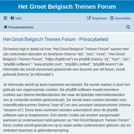
Het Groot Belgisch Treinen Forum
V&A
Registreer
Aanmelden
Z
Forumoverzicht
o
Het Groot Belgisch Treinen Forum - Privacybeleid
e
k
Dit beleid legt in detail uit hoe “Het Groot Belgisch Treinen Forum” samen met
zijn verbonden diensten en bedrijven (hierna “wij”, “ons”, “onze”, “Het Groot
Belgisch Treinen Forum”, “https://hgbtf.net”) en phpBB (hierna “zij”, “hun”, “zijn”,
“phpBB-software”, “www.phpbb.com”, “phpBB Limited”, “phpBB-teams”) de
informatie die wordt verzameld gedurende een bezoek aan dit forum, wordt
gebruikt (hierna “je informatie”).
Je informatie wordt op twee manieren verzameld. De eerste manier is door het
gebruik van zogenaamde cookies. De phpBB-software maakt meerdere
cookies aan (kleine tekstbestanden die naar de tijdelijke internetbestanden
van je computer worden gedownload). De eerste twee cookies bevatten een
indentificatienummer (hierna “user-id”) en een anoniem sessienummer (hierna
“session-id”). Deze twee nummers worden automatisch door de phpBB-
software aan je toegewezen. Een derde cookie zal worden aangemaakt
wanneer je onderwerpen hebt gelezen op “Het Groot Belgisch Treinen Forum”.
Deze cookie wordt gebruikt om op te slaan welke onderwerpen gelezen zijn en
verbetert daarmee je gebruikerservaring.