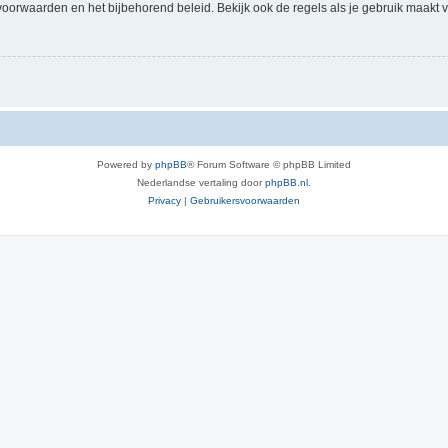
voorwaarden en het bijbehorend beleid. Bekijk ook de regels als je gebruik maakt v
Powered by
phpBB
® Forum Software © phpBB Limited
Nederlandse vertaling door
phpBB.nl
.
Privacy
|
Gebruikersvoorwaarden