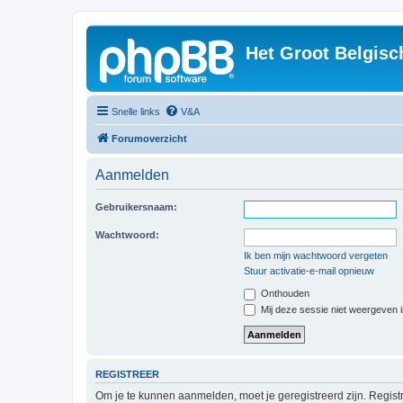
Het Groot Belgisc
Snelle links
V&A
Forumoverzicht
Aanmelden
Gebruikersnaam:
Wachtwoord:
Ik ben mijn wachtwoord vergeten
Stuur activatie-e-mail opnieuw
Onthouden
Mij deze sessie niet weergeven in
REGISTREER
Om je te kunnen aanmelden, moet je geregistreerd zijn. Regist