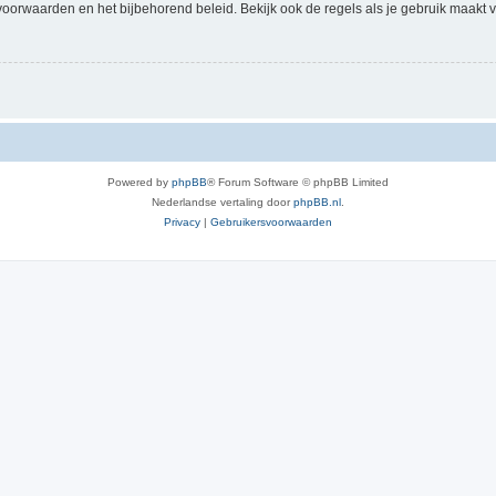
voorwaarden en het bijbehorend beleid. Bekijk ook de regels als je gebruik maakt v
Powered by
phpBB
® Forum Software © phpBB Limited
Nederlandse vertaling door
phpBB.nl
.
Privacy
|
Gebruikersvoorwaarden