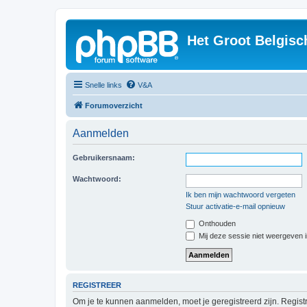
Het Groot Belgisc
Snelle links
V&A
Forumoverzicht
Aanmelden
Gebruikersnaam:
Wachtwoord:
Ik ben mijn wachtwoord vergeten
Stuur activatie-e-mail opnieuw
Onthouden
Mij deze sessie niet weergeven in
REGISTREER
Om je te kunnen aanmelden, moet je geregistreerd zijn. Regist