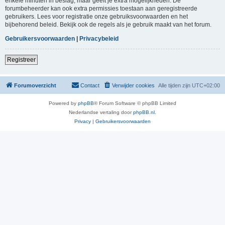
enkele minuten in beslag, maar geeft je extra mogelijkheden. De
forumbeheerder kan ook extra permissies toestaan aan geregistreerde
gebruikers. Lees voor registratie onze gebruiksvoorwaarden en het
bijbehorend beleid. Bekijk ook de regels als je gebruik maakt van het forum.
Gebruikersvoorwaarden
|
Privacybeleid
Registreer
Forumoverzicht
Contact
Verwijder cookies
Alle tijden zijn
UTC+02:00
Powered by
phpBB
® Forum Software © phpBB Limited
Nederlandse vertaling door
phpBB.nl
.
Privacy
|
Gebruikersvoorwaarden