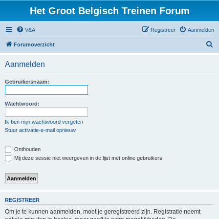
Het Groot Belgisch Treinen Forum
V&A
Registreer
Aanmelden
Z
Forumoverzicht
o
Aanmelden
e
k
Gebruikersnaam:
Wachtwoord:
Ik ben mijn wachtwoord vergeten
Stuur activatie-e-mail opnieuw
Onthouden
Mij deze sessie niet weergeven in de lijst met online gebruikers
REGISTREER
Om je te kunnen aanmelden, moet je geregistreerd zijn. Registratie neemt