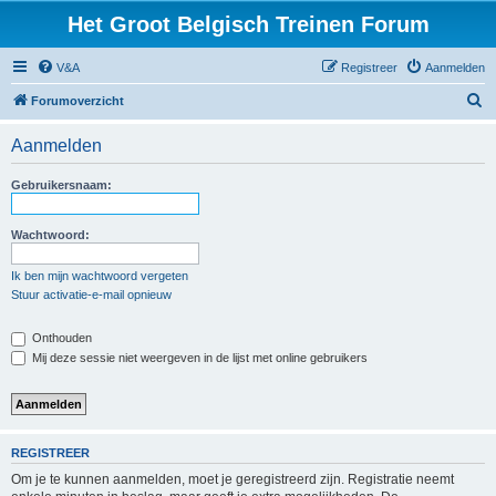
Het Groot Belgisch Treinen Forum
V&A
Registreer
Aanmelden
Z
Forumoverzicht
o
Aanmelden
e
k
Gebruikersnaam:
Wachtwoord:
Ik ben mijn wachtwoord vergeten
Stuur activatie-e-mail opnieuw
Onthouden
Mij deze sessie niet weergeven in de lijst met online gebruikers
REGISTREER
Om je te kunnen aanmelden, moet je geregistreerd zijn. Registratie neemt