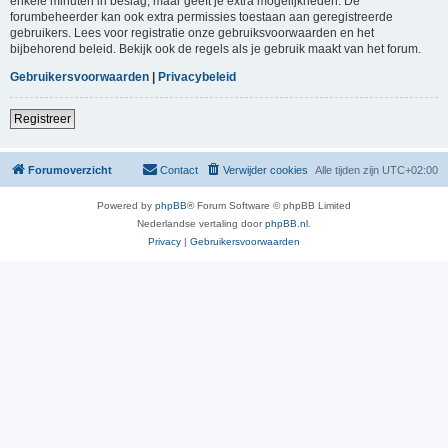
enkele minuten in beslag, maar geeft je extra mogelijkheden. De
forumbeheerder kan ook extra permissies toestaan aan geregistreerde
gebruikers. Lees voor registratie onze gebruiksvoorwaarden en het
bijbehorend beleid. Bekijk ook de regels als je gebruik maakt van het forum.
Gebruikersvoorwaarden
|
Privacybeleid
Registreer
Forumoverzicht
Contact
Verwijder cookies
Alle tijden zijn
UTC+02:00
Powered by
phpBB
® Forum Software © phpBB Limited
Nederlandse vertaling door
phpBB.nl
.
Privacy
|
Gebruikersvoorwaarden