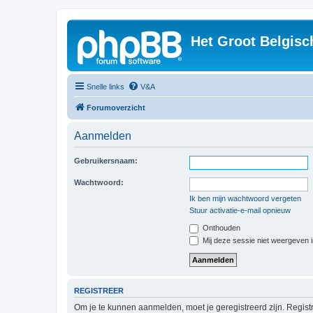
Het Groot Belgisc
Snelle links
V&A
Forumoverzicht
Aanmelden
Gebruikersnaam:
Wachtwoord:
Ik ben mijn wachtwoord vergeten
Stuur activatie-e-mail opnieuw
Onthouden
Mij deze sessie niet weergeven in
REGISTREER
Om je te kunnen aanmelden, moet je geregistreerd zijn. Regist