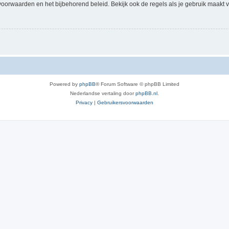
voorwaarden en het bijbehorend beleid. Bekijk ook de regels als je gebruik maakt v
Powered by
phpBB
® Forum Software © phpBB Limited
Nederlandse vertaling door
phpBB.nl
.
Privacy
|
Gebruikersvoorwaarden