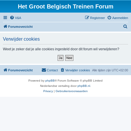
Het Groot Belgisch Treinen Forum
V&A
Registreer
Aanmelden
Z
Forumoverzicht
o
Verwijder cookies
e
k
Weet je zeker dat je alle cookies ingesteld door dit forum wil verwijderen?
Forumoverzicht
Contact
Verwijder cookies
Alle tijden zijn
UTC+02:00
Powered by
phpBB
® Forum Software © phpBB Limited
Nederlandse vertaling door
phpBB.nl
.
Privacy
|
Gebruikersvoorwaarden