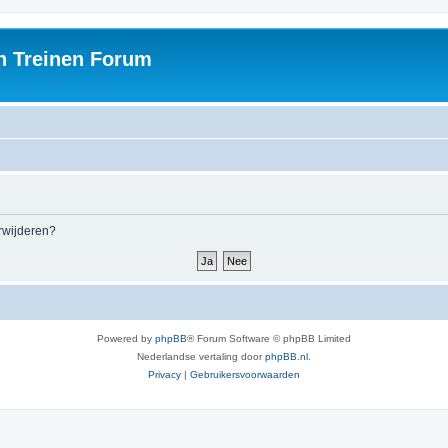
h Treinen Forum
erwijderen?
Powered by
phpBB
® Forum Software © phpBB Limited
Nederlandse vertaling door
phpBB.nl
.
Privacy
|
Gebruikersvoorwaarden