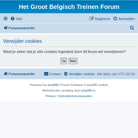
Het Groot Belgisch Treinen Forum
V&A
Registreer
Aanmelden
Z
Forumoverzicht
o
Verwijder cookies
e
k
Weet je zeker dat je alle cookies ingesteld door dit forum wil verwijderen?
Forumoverzicht
Contact
Verwijder cookies
Alle tijden zijn
UTC+02:00
Powered by
phpBB
® Forum Software © phpBB Limited
Nederlandse vertaling door
phpBB.nl
.
Privacy
|
Gebruikersvoorwaarden