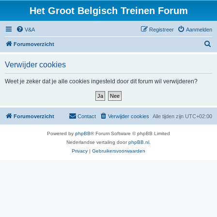
Het Groot Belgisch Treinen Forum
V&A
Registreer
Aanmelden
Z
Forumoverzicht
o
Verwijder cookies
e
k
Weet je zeker dat je alle cookies ingesteld door dit forum wil verwijderen?
Forumoverzicht
Contact
Verwijder cookies
Alle tijden zijn
UTC+02:00
Powered by
phpBB
® Forum Software © phpBB Limited
Nederlandse vertaling door
phpBB.nl
.
Privacy
|
Gebruikersvoorwaarden