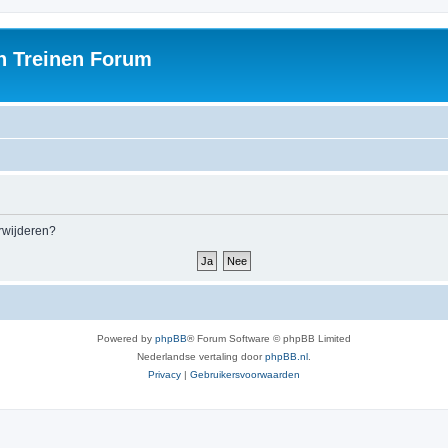
h Treinen Forum
erwijderen?
Powered by
phpBB
® Forum Software © phpBB Limited
Nederlandse vertaling door
phpBB.nl
.
Privacy
|
Gebruikersvoorwaarden