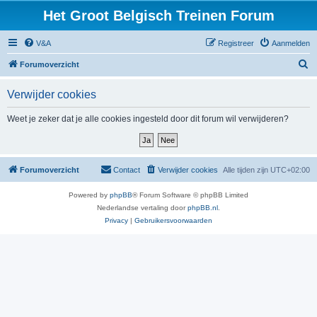
Het Groot Belgisch Treinen Forum
V&A
Registreer
Aanmelden
Z
Forumoverzicht
o
Verwijder cookies
e
k
Weet je zeker dat je alle cookies ingesteld door dit forum wil verwijderen?
Forumoverzicht
Contact
Verwijder cookies
Alle tijden zijn
UTC+02:00
Powered by
phpBB
® Forum Software © phpBB Limited
Nederlandse vertaling door
phpBB.nl
.
Privacy
|
Gebruikersvoorwaarden