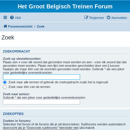
Het Groot Belgisch Treinen Forum
V&A
Registreer
Aanmelden
Forumoverzicht
Zoek
Zoek
ZOEKOPDRACHT
Zoek op sleutelwoorden:
Plaats een
+
voor elk woord dat gevonden moet worden en een
-
voor elk woord dat niet
gevonden moet worden. Plaats een lijst met woorden gescheiden door een
|
tussen
haakjes als maar één van de woorden gevonden moet worden. Gebruik * als een joker
voor gedeeltelijke overeenkomsten.
Zoek naar alle termen of gebruik de zoekopdracht zoals het is ingevuld
Zoek naar één van de termen
Zoek naar auteur:
Gebruik * als een joker voor gedeeltelijke overeenkomsten.
ZOEKOPTIES
Zoeken in forums:
Selecteer het forum of de forums die je wil doorzoeken. Subforums worden automatisch
doorzocht als je “Doorzoek subforums“ hieronder niet uitschakelt.