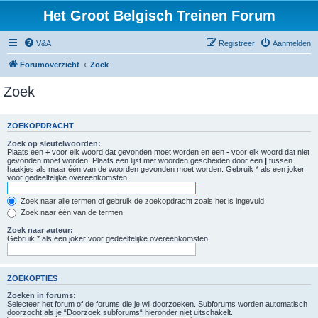
Het Groot Belgisch Treinen Forum
V&A
Registreer
Aanmelden
Forumoverzicht
Zoek
Zoek
ZOEKOPDRACHT
Zoek op sleutelwoorden:
Plaats een
+
voor elk woord dat gevonden moet worden en een
-
voor elk woord dat niet
gevonden moet worden. Plaats een lijst met woorden gescheiden door een
|
tussen
haakjes als maar één van de woorden gevonden moet worden. Gebruik * als een joker
voor gedeeltelijke overeenkomsten.
Zoek naar alle termen of gebruik de zoekopdracht zoals het is ingevuld
Zoek naar één van de termen
Zoek naar auteur:
Gebruik * als een joker voor gedeeltelijke overeenkomsten.
ZOEKOPTIES
Zoeken in forums:
Selecteer het forum of de forums die je wil doorzoeken. Subforums worden automatisch
doorzocht als je “Doorzoek subforums“ hieronder niet uitschakelt.