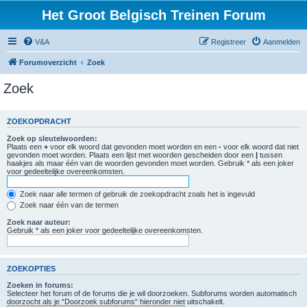
Het Groot Belgisch Treinen Forum
V&A
Registreer
Aanmelden
Forumoverzicht
Zoek
Zoek
ZOEKOPDRACHT
Zoek op sleutelwoorden:
Plaats een
+
voor elk woord dat gevonden moet worden en een
-
voor elk woord dat niet
gevonden moet worden. Plaats een lijst met woorden gescheiden door een
|
tussen
haakjes als maar één van de woorden gevonden moet worden. Gebruik * als een joker
voor gedeeltelijke overeenkomsten.
Zoek naar alle termen of gebruik de zoekopdracht zoals het is ingevuld
Zoek naar één van de termen
Zoek naar auteur:
Gebruik * als een joker voor gedeeltelijke overeenkomsten.
ZOEKOPTIES
Zoeken in forums:
Selecteer het forum of de forums die je wil doorzoeken. Subforums worden automatisch
doorzocht als je “Doorzoek subforums“ hieronder niet uitschakelt.