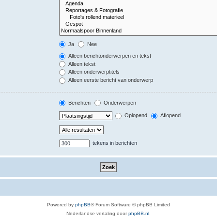
Ja
Nee
Alleen berichtonderwerpen en tekst
Alleen tekst
Alleen onderwerptitels
Alleen eerste bericht van onderwerp
Berichten
Onderwerpen
Oplopend
Aflopend
tekens in berichten
Powered by
phpBB
® Forum Software © phpBB Limited
Nederlandse vertaling door
phpBB.nl
.