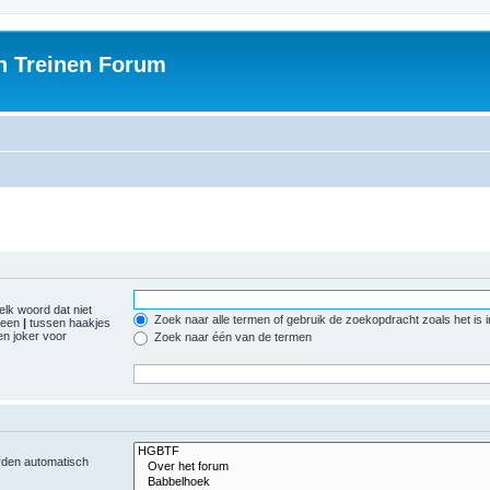
h Treinen Forum
elk woord dat niet
Zoek naar alle termen of gebruik de zoekopdracht zoals het is 
r een
|
tussen haakjes
n joker voor
Zoek naar één van de termen
orden automatisch