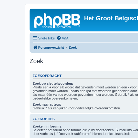
Het Groot Belgisc
Snelle links
V&A
Forumoverzicht
Zoek
Zoek
ZOEKOPDRACHT
Zoek op sleutelwoorden:
Plaats een
+
voor elk woord dat gevonden moet worden en een
-
voor 
gevonden moet worden. Plaats een lijst met woorden gescheiden doo
als maar één van de woorden gevonden moet worden. Gebruik * als ee
gedeeltelijke overeenkomsten.
Zoek naar auteur:
Gebruik * als een joker voor gedeeltelijke overeenkomsten.
ZOEKOPTIES
Zoeken in forums:
Selecteer het forum of de forums die je wil doorzoeken. Subforums w
doorzocht als je “Doorzoek subforums“ hieronder niet uitschakelt.