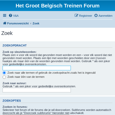
Het Groot Belgisch Treinen Forum
V&A
Registreer
Aanmelden
Forumoverzicht
Zoek
Zoek
ZOEKOPDRACHT
Zoek op sleutelwoorden:
Plaats een
+
voor elk woord dat gevonden moet worden en een
-
voor elk woord dat niet
gevonden moet worden. Plaats een lijst met woorden gescheiden door een
|
tussen
haakjes als maar één van de woorden gevonden moet worden. Gebruik * als een joker
voor gedeeltelijke overeenkomsten.
Zoek naar alle termen of gebruik de zoekopdracht zoals het is ingevuld
Zoek naar één van de termen
Zoek naar auteur:
Gebruik * als een joker voor gedeeltelijke overeenkomsten.
ZOEKOPTIES
Zoeken in forums:
Selecteer het forum of de forums die je wil doorzoeken. Subforums worden automatisch
doorzocht als je “Doorzoek subforums“ hieronder niet uitschakelt.